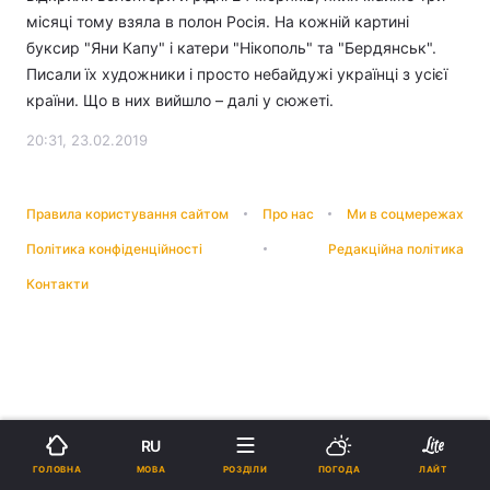
місяці тому взяла в полон Росія. На кожній картині
буксир "Яни Капу" і катери "Нікополь" та "Бердянськ".
Писали їх художники і просто небайдужі українці з усієї
країни. Що в них вийшло – далі у сюжеті.
20:31, 23.02.2019
Правила користування сайтом
Про нас
Ми в соцмережах
Політика конфіденційності
Редакційна політика
Контакти
RU
МОВА
ГОЛОВНА
РОЗДІЛИ
ПОГОДА
ЛАЙТ