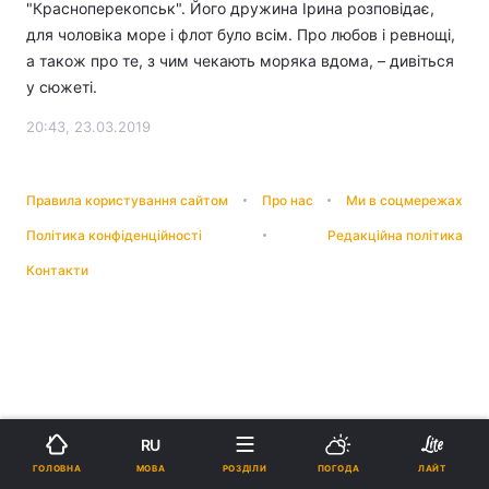
"Красноперекопськ". Його дружина Ірина розповідає,
для чоловіка море і флот було всім. Про любов і ревнощі,
а також про те, з чим чекають моряка вдома, – дивіться
у сюжеті.
20:43, 23.03.2019
Правила користування сайтом
Про нас
Ми в соцмережах
Політика конфіденційності
Редакційна політика
Контакти
RU
МОВА
ГОЛОВНА
РОЗДІЛИ
ПОГОДА
ЛАЙТ