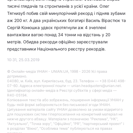
тисячі глядачів та стронгменів з усієї країни. Олег
Тягнизуб побив свій минулорічний рекорд і підняв зубами
аж 200 кг. А два українських богатирі Василь Вірастюк та
Сергій Конюшка удвох протягнули аж 4 зчеплені
вантажівки вагою понад 34 тонни на відстань у 20
метрів. Обидва рекорди офіційно зареєстрували
представники Національного реєстру рекордів.
10:31, 25.03.2019
© Онлайн-медіа УНІАН - UNIAN.UA, 1998 - 2026 Усі права
дотримано.
04080, м. Київ, вул. Кирилівська, буд. 23. Телефон — +38 (044) 498-
07-60. Адреса електронної пошти — unian.headquoters@unian.net.
Ідентифікатор онлайн-медіа в Реєстрі суб’єктів у сфері медіа —
R40-05194.
Копіювання текстів або зображень, поширення інформації УНІАН у
будь-якій формі забороняється без письмової згоди УНІАН.
Цитування матеріалів сайту УНІАН дозволено за умови відкритого
для пошукових систем гіперпосилання на конкретний матеріал не
нижче другого абзацу. Матеріали з позначкою "Реклама", "НК",
"Актуально", "Точка зору", "Офіційно", "PR", "партнерський проект" і
в розділах "Вікно", "Особлива тема" публікуються на правах