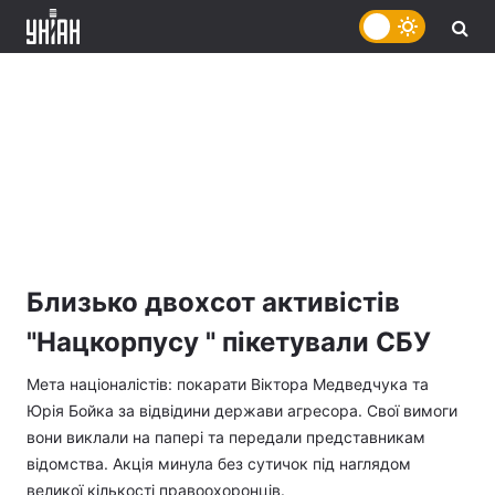
Близько двохсот активістів
"Нацкорпусу " пікетували СБУ
Мета націоналістів: покарати Віктора Медведчука та
Юрія Бойка за відвідини держави агресора. Свої вимоги
вони виклали на папері та передали представникам
відомства. Акція минула без сутичок під наглядом
великої кількості правоохоронців.