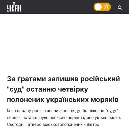
За ґратами залишив російський
"суд" останню четвірку
полонених українських моряків
Їхню справу раніше зняли з розгляду, бо рішення "суду"
першої інстанції було неякісно перекладено українською.
Сьогодні четверо військовополонених - Віктор