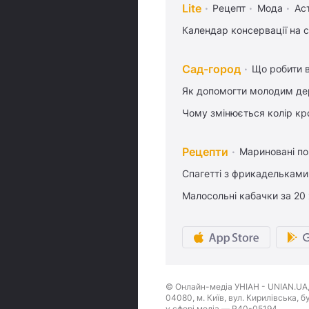
Lite
Рецепт
Мода
Ас
Календар консервації на 
Сад-город
Що робити в
Як допомогти молодим де
Чому змінюється колір кро
Рецепти
Мариновані по
Спагетті з фрикадельками
Малосольні кабачки за 20
© Онлайн-медіа УНІАН - UNIAN.UA, 
04080, м. Київ, вул. Кирилівська, 
у сфері медіа — R40-05194.