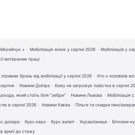
 Мосейчук +
Мобілізація жінок у серпні 2026
Мобілізація у се
сії ветеранам праці
 отримає бронь від мобілізації у серпні 2026
Хто з чоловіків м
 серпня
Новини Дніпра
Кому не загрожує повістка в серпні 2
охода, який стоїть біля "зебри"
Новини Львова
Мобілізація с
істю в серпні 2026
Новини Києва
Пільги та скидки пенсіонер
рс долара
Курс євро
Курс валют
Укрзалізниця
Біткоіни-к
в армії до стажу