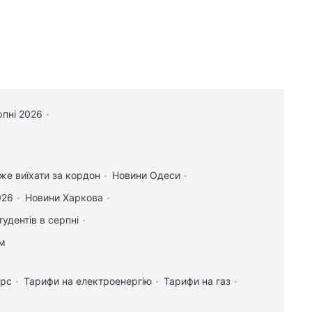
рпні 2026
оже виїхати за кордон
Новини Одеси
026
Новини Харкова
тудентів в серпні
ам
урс
Тарифи на електроенергію
Тарифи на газ