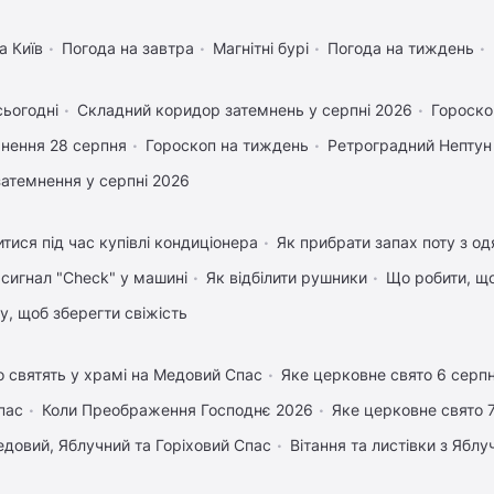
а Київ
Погода на завтра
Магнітні бурі
Погода на тиждень
сьогодні
Складний коридор затемнень у серпні 2026
Гороско
нення 28 серпня
Гороскоп на тиждень
Ретроградний Нептун
затемнення у серпні 2026
тися під час купівлі кондиціонера
Як прибрати запах поту з од
 сигнал "Check" у машині
Як відбілити рушники
Що робити, щ
му, щоб зберегти свіжість
 святять у храмі на Медовий Спас
Яке церковне свято 6 серп
пас
Коли Преображення Господнє 2026
Яке церковне свято 
довий, Яблучний та Горіховий Спас
Вітання та листівки з Ябл