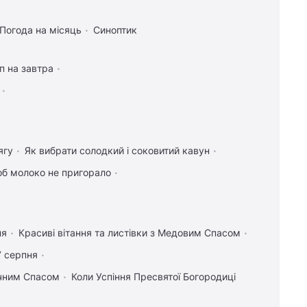
Погода на місяць
Синоптик
п на завтра
ягу
Як вибрати солодкий і соковитий кавун
об молоко не пригорало
ня
Красиві вітання та листівки з Медовим Спасом
7 серпня
учним Спасом
Коли Успіння Пресвятої Богородиці