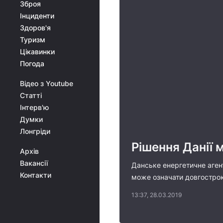
Зброя
Інциденти
Здоров'я
Туризм
Цікавинки
Погода
Відео з Youtube
Статті
Інтерв'ю
Думки
Лонгріди
Рішення Данії 
Архів
Вакансії
Данське енергетичне аген
Контакти
може означати довгостроко
13:37, 28.03.2019