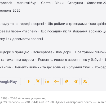
трологія
Магнітні бурі
Свята
Зірки
Стосунки
Холостяк 2
серпень 2026
 саду та на городі в серпні
Що робити з трояндами після цвіті
ревам пережити спеку
Що посадити після збирання врожаю ци
пу і як допомогти рослині
мідори з гірчицею
Консервовані помідори
Повітряний лимонн
 та томатним соусом
Рецепт сливового варення, як у бабусі
 хвилин
Рецепти випічки та десертів на Яблучний Спас
Консер
1998 - 2026 Усі права дотримано.
буд. 23. Телефон — +38 (044) 498-07-60. Адреса електронної пошти — unian.h