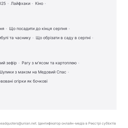
025
Лайфхаки
Кіно
ння
Що посадити до кінця серпня
булі та часнику
Що обрізати в саду в серпні
ий зефір
Рагу з м'ясом та картоплею
Шулики з маком на Медовий Спас
вовані огірки як бочкові
eadquoters@unian.net. Ідентифікатор онлайн-медіа в Реєстрі суб’єктів