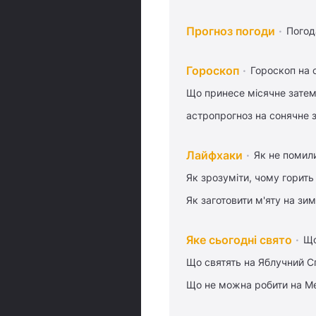
Прогноз погоди
Погод
Гороскоп
Гороскоп на 
Що принесе місячне затем
астропрогноз на сонячне 
Лайфхаки
Як не помили
Як зрозуміти, чому горить
Як заготовити м'яту на зи
Яке сьогодні свято
Що
Що святять на Яблучний С
Що не можна робити на Ме