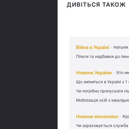
ДИВІТЬСЯ ТАКОЖ
Війна в Україні
Наталія
Пільги та надбавки до пен
Новини України
Хто не
Що зміниться в Україні з 1
Чи потрібно пропускати піш
Мобілізація осіб з інвалідн
Новини економіки
Ку
Чи зараховується служба 