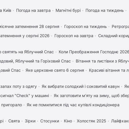
а Київ
Погода на завтра
Магнітні бурі
Погода на тиждень
ісячне затемнення 28 серпня
Гороскоп на тиждень
Ретрогр
затемнення у серпні 2026
Гороскоп на завтра
Складний корид
 святять на Яблучний Спас
Коли Преображення Господнє 202
довий, Яблучний та Горіховий Спас
Вітання та листівки з Ябл
довий Спас
Яке церковне свято 6 серпня
Красиві вітання та
запах поту з одягу
Як вибрати солодкий і соковитий кавун
Як
 сигнал "Check" у машині
Як заготовити м'яту на зиму, щоб збе
 пригорало
Як не помилитися під час купівлі кондиціонера
рі
Свята
Зірки
Стосунки
Кіно
Холостяк 2025
Лайфхак