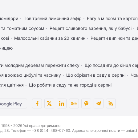
помідори
Повітряний лимонний зефір
Рагу з м'ясом та карто
 та томатним соусом
Рецепт сливового варення, як у бабусі
чкові
Малосольні кабачки за 20 хвилин
Рецепти випічки та де
рчицею
ти молодим деревам пережити спеку
Що посадити до кінця се
ня врожаю цибулі та часнику
Що обрізати в саду в серпні
Чом
ля цвітіння
Що робити в саду та на городі в серпні
1998 - 2026 Усі права дотримано.
буд. 23. Телефон — +38 (044) 498-07-60. Адреса електронної пошти — unian.h