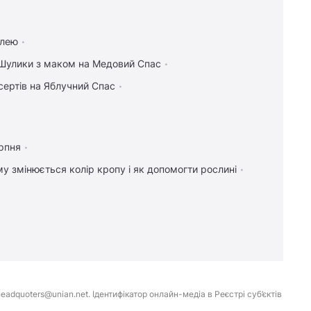
плею
Шулики з маком на Медовий Спас
сертів на Яблучний Спас
рпня
у змінюється колір кропу і як допомогти рослині
eadquoters@unian.net. Ідентифікатор онлайн-медіа в Реєстрі суб’єктів