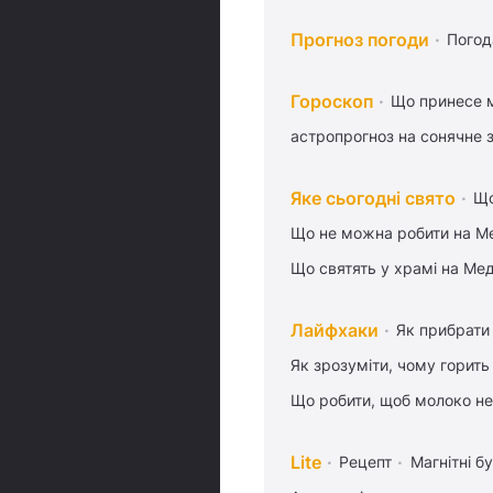
Прогноз погоди
Погод
Гороскоп
Що принесе м
астропрогноз на сонячне 
Яке сьогодні свято
Що
Що не можна робити на Ме
Що святять у храмі на Ме
Лайфхаки
Як прибрати 
Як зрозуміти, чому горить
Що робити, щоб молоко не
Lite
Рецепт
Магнітні бу