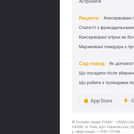
Астрологія
Рецепти
Консервовані 
Спагетті з фрикадельками
Консервовані огірки як бо
Мариновані помідори з гі
Сад-город
Як допомог
Що посадити після збиран
Що робити з трояндами піс
© Онлайн-медіа УНІАН - UNIAN.UA, 
04080, м. Київ, вул. Кирилівська, 
у сфері медіа — R40-05194.