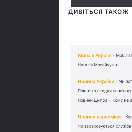
ДИВІТЬСЯ ТАКОЖ
Війна в Україні
Мобіліз
Наталія Мосейчук +
Новини України
Чи пот
Пільги та скидки пенсіоне
Новини Дніпра
Кому не з
Новини економіки
Ку
Чи зараховується служба 