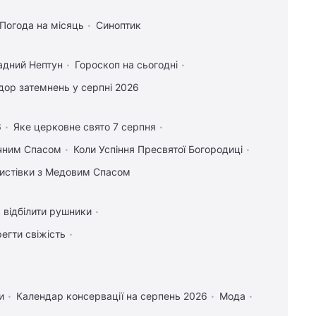
Погода на місяць
Синоптик
адний Нептун
Гороскоп на сьогодні
ор затемнень у серпні 2026
6
Яке церковне свято 7 серпня
учним Спасом
Коли Успіння Пресвятої Богородиці
 листівки з Медовим Спасом
 відбілити рушники
регти свіжість
и
Календар консервації на серпень 2026
Мода