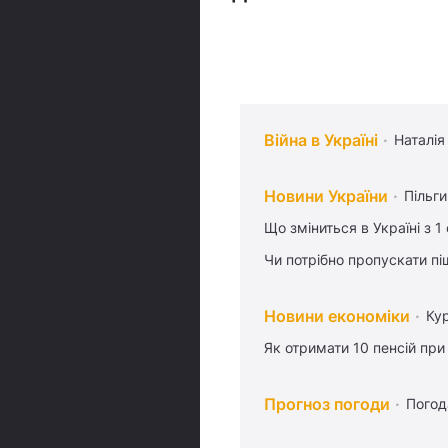
Війна в Україні
Наталія
Новини України
Пільг
Що зміниться в Україні з 1
Чи потрібно пропускати піш
Новини економіки
Ку
Як отримати 10 пенсій при
Прогноз погоди
Погод