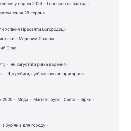
мнення у серпні 2026
Гороскоп на завтра
затемнення 28 серпня
ли Успіння Пресвятої Богородиці
 листівки з Медовим Спасом
ний Спас
ягу
Як загустити рідке варення
ун
Що робити, щоб молоко не пригорало
ь 2026
Мода
Магнітні бурі
Свята
Зірки
 із бур’янів для городу