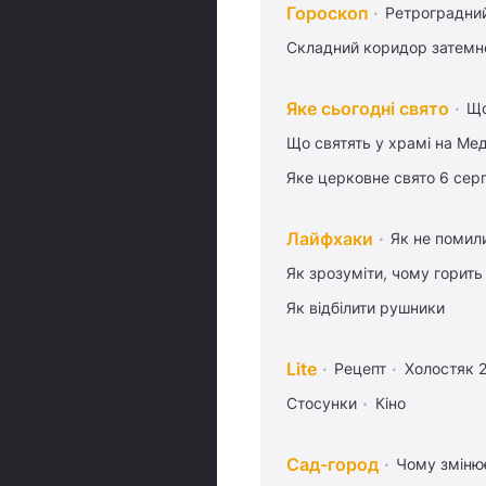
Гороскоп
Ретроградни
Складний коридор затемне
Яке сьогодні свято
Що
Що святять у храмі на Ме
Яке церковне свято 6 сер
Лайфхаки
Як не помили
Як зрозуміти, чому горить
Як відбілити рушники
Lite
Рецепт
Холостяк 
Стосунки
Кіно
Сад-город
Чому змінює