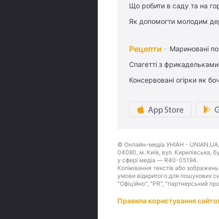
Що робити в саду та на гор
Як допомогти молодим де
Рецепти
Мариновані по
Спагетті з фрикадельками
Консервовані огірки як бо
© Онлайн-медіа УНІАН - UNIAN.UA, 
04080, м. Київ, вул. Кирилівська, 
у сфері медіа — R40-05194.
Копіювання текстів або зображень,
умови відкритого для пошукових си
"Офіційно", "PR", "партнерський пр
Правила користування сайто