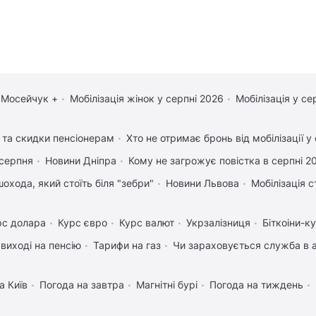
 Мосейчук +
Мобілізація жінок у серпні 2026
Мобілізація у се
и та скидки пенсіонерам
Хто не отримає бронь від мобілізації у
 серпня
Новини Дніпра
Кому не загрожує повістка в серпні 2
охода, який стоїть біля "зебри"
Новини Львова
Мобілізація с
рс долара
Курс євро
Курс валют
Укрзалізниця
Біткоіни-к
 виході на пенсію
Тарифи на газ
Чи зараховується служба в а
а Київ
Погода на завтра
Магнітні бурі
Погода на тиждень