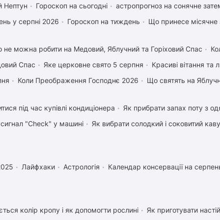
й Нептун
Гороскоп на сьогодні
астропрогноз на сонячне зате
нь у серпні 2026
Гороскоп на тиждень
Що принесе місячне 
 не можна робити на Медовий, Яблучний та Горіховий Спас
Ко
довий Спас
Яке церковне свято 5 серпня
Красиві вітання та
пня
Коли Преображення Господнє 2026
Що святять на Яблуч
тися під час купівлі кондиціонера
Як прибрати запах поту з од
 сигнал "Check" у машині
Як вибрати солодкий і соковитий кав
2025
Лайфхаки
Астрологія
Календар консервації на серпен
ться колір кропу і як допомогти рослині
Як приготувати настій