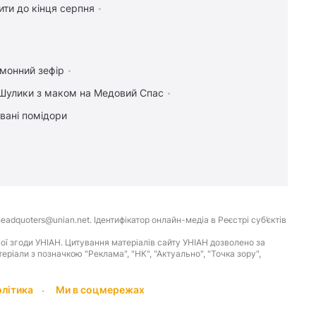
ти до кінця серпня
имонний зефір
Шулики з маком на Медовий Спас
вані помідори
eadquoters@unian.net. Ідентифікатор онлайн-медіа в Реєстрі суб’єктів
ої згоди УНІАН. Цитування матеріалів сайту УНІАН дозволено за
іали з позначкою "Реклама", "НК", "Актуально", "Точка зору",
олітика
Ми в соцмережах