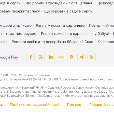
оді в серпні
Що робити з трояндами після цвітіння
Що посади
ревам пережити спеку
Що обрізати в саду в серпні
мідори з гірчицею
Рагу з м'ясом та картоплею
Повітряний л
 та томатним соусом
Рецепт сливового варення, як у бабусі
чкові
Рецепти випічки та десертів на Яблучний Спас
Консерво
1998 - 2026 Усі права дотримано.
буд. 23. Телефон — +38 (044) 498-07-60. Адреса електронної пошти — unian.h
 поширення інформації УНІАН у будь-якій формі забороняється без письмов
стем гіперпосилання на конкретний матеріал не нижче другого абзацу. Матер
оект" і в розділах "Вікно", "Особлива тема" публікуються на правах реклами.
м
Політика конфіденційності
Про нас
Редакційна п