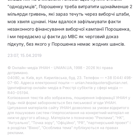
"однодумців", Порошенку треба витратити щонайменше 2
мільярди гривень, які зараз течуть через виборчі штаби,
мов хвиля цунамі. Нам вдалося зафільмувати факти
незаконного фінансування виборчої кампанії Порошенка,
і ми передаємо ці факти до МВС як черговий доказ
підкупу, без якого у Порошенка немає жодних шансів.
23:07, 15.04.2019
© Онлайн-медіа УНІАН - UNIAN.UA, 1998 - 2026 Усі права
дотримано.
04080, м. Київ, вул. Кирилівська, буд. 23. Телефон — +38 (044) 498-
07-60. Адреса електронної пошти — unian.headquoters@unian.net.
Ідентифікатор онлайн-медіа в Реєстрі суб’єктів у сфері медіа —
R40-05194.
Копіювання текстів або зображень, поширення інформації УНІАН у
будь-якій формі забороняється без письмової згоди УНІАН.
Цитування матеріалів сайту УНІАН дозволено за умови відкритого
для пошукових систем гіперпосилання на конкретний матеріал не
нижче другого абзацу. Матеріали з позначкою "Реклама", "НК",
"Актуально", "Точка зору", "Офіційно", "PR", "партнерський проект" і
в розділах "Вікно", "Особлива тема" публікуються на правах
реклами.