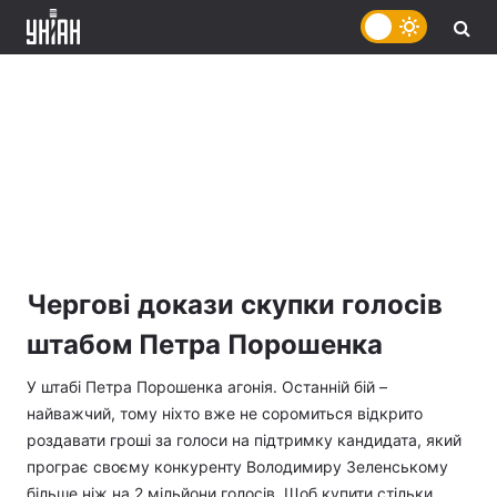
Чергові докази скупки голосів
штабом Петра Порошенка
У штабі Петра Порошенка агонія. Останній бій –
найважчий, тому ніхто вже не соромиться відкрито
роздавати гроші за голоси на підтримку кандидата, який
програє своєму конкуренту Володимиру Зеленському
більше ніж на 2 мільйони голосів. Щоб купити стільки