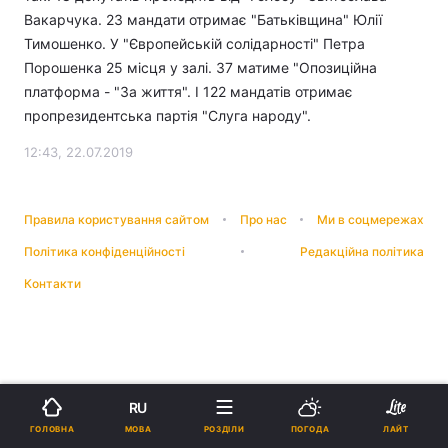
Вакарчука. 23 мандати отримає "Батьківщина" Юлії
Тимошенко. У "Європейській солідарності" Петра
Порошенка 25 місця у залі. 37 матиме "Опозиційна
платформа - "За життя". І 122 мандатів отримає
пропрезидентська партія "Слуга народу".
12:43, 22.07.2019
Правила користування сайтом
Про нас
Ми в соцмережах
Політика конфіденційності
Редакційна політика
Контакти
RU
МОВА
ГОЛОВНА
РОЗДІЛИ
ПОГОДА
ЛАЙТ