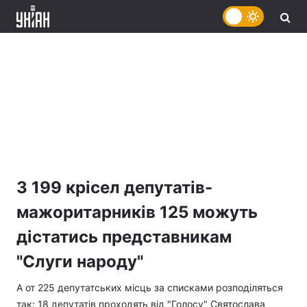
З 199 крісел депутатів-
мажоритарників 125 можуть
дістатись представникам
"Слуги народу"
А от 225 депутатських місць за списками розподіляться
так: 18 депутатів проходять від "Голосу" Святослава