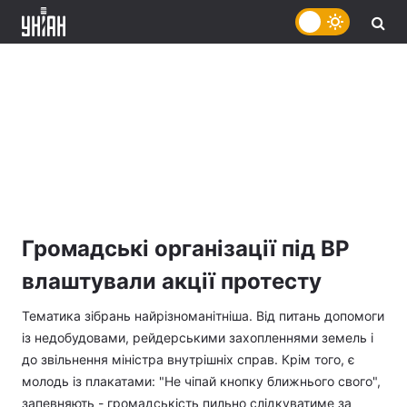
Громадські організації під ВР
влаштували акції протесту
Тематика зібрань найрізноманітніша. Від питань допомоги
із недобудовами, рейдерськими захопленнями земель і
до звільнення міністра внутрішніх справ. Крім того, є
молодь із плакатами: "Не чіпай кнопку ближнього свого",
запевняють - громадськість пильно слідкуватиме за