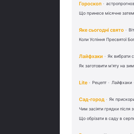
Гороскоп
астропрогноз
Що принесе місячне затем
Яке сьогодні свято
Ві
Коли Успіння Пресвятої Бо
Лайфхаки
Як вибрати с
Як заготовити м'яту на зи
Lite
Рецепт
Лайфхаки
Сад-город
Як прискори
Чим засіяти грядки після
Що обрізати в саду в серп