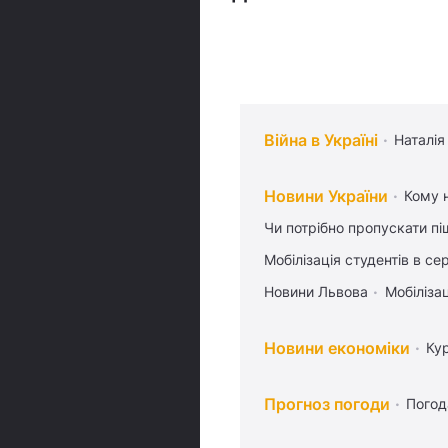
Війна в Україні
Наталія
Новини України
Кому н
Чи потрібно пропускати піш
Мобілізація студентів в се
Новини Львова
Мобілізац
Новини економіки
Ку
Прогноз погоди
Погод