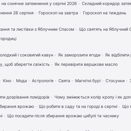
 на сонячне затемнення у серпні 2026
Складний коридор затем
нення 28 серпня
Гороскоп на завтра
Гороскоп на тиждень
тання та листівки з Яблучним Спасом
Що святять на Яблучний 
городиці
олодкий і соковитий кавун
Як заморозити ягоди
Як відбілити
му, щоб зберегти свіжість
Як перевірити вершкове масло
Кіно
Мода
Астрологія
Свята
Магнітні бурі
Стосунки
ти дозрівання помідорів
Чому змінюється колір кропу і як до
 збирання врожаю
Що робити в саду та на городі в серпні
Що 
ні
Що посадити після збирання врожаю цибулі та часнику