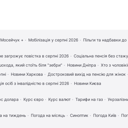
 Мосейчук +
Мобілізація у серпні 2026
Пільги та надбавки до
е загрожує повістка в серпні 2026
Соціальна пенсія без стаж
охода, який стоїть біля "зебри"
Новини Дніпра
Хто з чоловік
рпні
Новини Харкова
Достроковий вихід на пенсію для жінок
ія осіб з інвалідністю в серпні 2026
Новини Києва
рс долара
Курс євро
Курс валют
Тарифи на газ
Укрзалізн
а на тиждень
Погода на місяць
Синоптик
Погода Київ
Пог