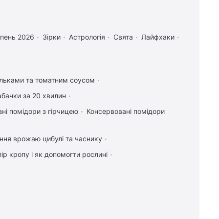
рпень 2026
Зірки
Астрологія
Свята
Лайфхаки
ельками та томатним соусом
абачки за 20 хвилин
ні помідори з гірчицею
Консервовані помідори
ння врожаю цибулі та часнику
ір кропу і як допомогти рослині