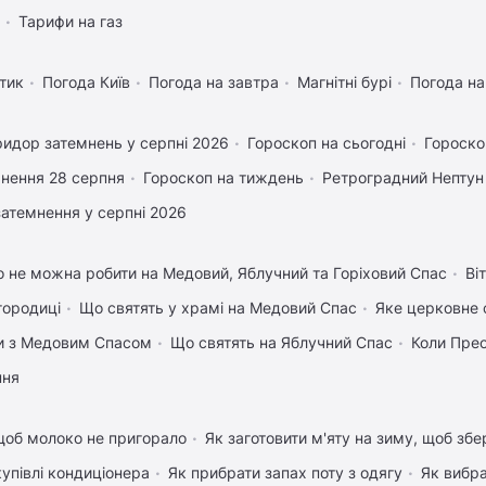
Тарифи на газ
тик
Погода Київ
Погода на завтра
Магнітні бурі
Погода н
идор затемнень у серпні 2026
Гороскоп на сьогодні
Гороско
нення 28 серпня
Гороскоп на тиждень
Ретроградний Нептун
затемнення у серпні 2026
 не можна робити на Медовий, Яблучний та Горіховий Спас
Ві
городиці
Що святять у храмі на Медовий Спас
Яке церковне 
вки з Медовим Спасом
Що святять на Яблучний Спас
Коли Пре
пня
щоб молоко не пригорало
Як заготовити м'яту на зиму, щоб збе
купівлі кондиціонера
Як прибрати запах поту з одягу
Як вибра