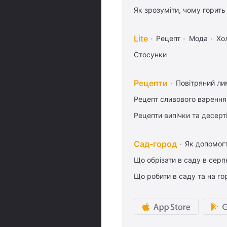
Як зрозуміти, чому горить
Lite
Рецепт
Мода
Хо
Стосунки
Рецепти
Повітряний ли
Рецепт сливового варення,
Рецепти випічки та десерт
Сад-город
Як допомог
Що обрізати в саду в серп
Що робити в саду та на гор