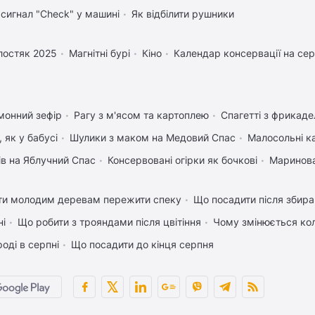
 сигнал "Check" у машині
Як відбілити рушники
лостяк 2025
Магнітні бурі
Кіно
Календар консервації на се
монний зефір
Рагу з м'ясом та картоплею
Спагетті з фрикад
 як у бабусі
Шулики з маком на Медовий Спас
Малосольні к
ів на Яблучний Спас
Консервовані огірки як бочкові
Маринова
ти молодим деревам пережити спеку
Що посадити після збира
ні
Що робити з трояндами після цвітіння
Чому змінюється кол
оді в серпні
Що посадити до кінця серпня