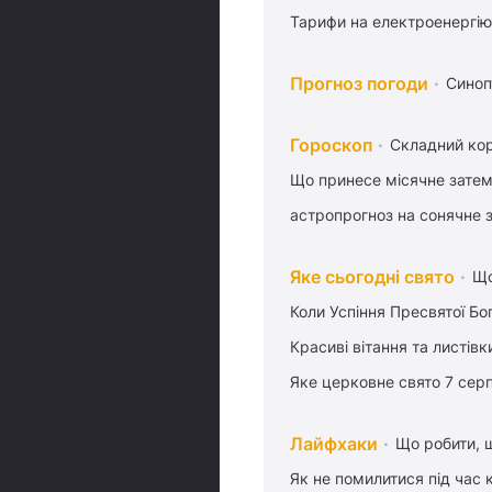
Тарифи на електроенергію
Прогноз погоди
Синоп
Гороскоп
Складний кор
Що принесе місячне затем
астропрогноз на сонячне 
Яке сьогодні свято
Що
Коли Успіння Пресвятої Бо
Красиві вітання та листі
Яке церковне свято 7 сер
Лайфхаки
Що робити, 
Як не помилитися під час 