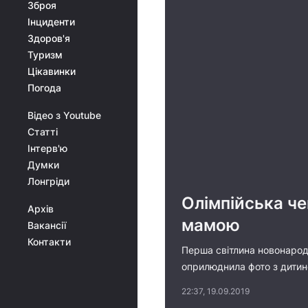
Зброя
Інциденти
Здоров'я
Туризм
Цікавинки
Погода
Відео з Youtube
Статті
Інтерв'ю
Думки
Лонгріди
Олімпійська че
Архів
мамою
Вакансії
Контакти
Перша світлина новонародж
оприлюднила фото з дитин
22:37, 19.09.2019