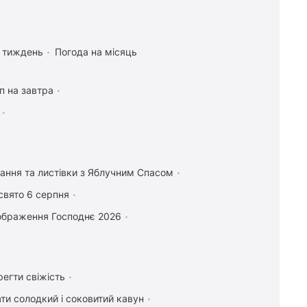
а тиждень
Погода на місяць
п на завтра
тання та листівки з Яблучним Спасом
свято 6 серпня
ображення Господнє 2026
регти свіжість
ти солодкий і соковитий кавун