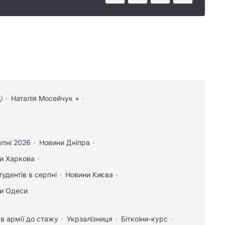
і
Наталія Мосейчук +
рпні 2026
Новини Дніпра
и Харкова
тудентів в серпні
Новини Києва
и Одеси
в армії до стажу
Укрзалізниця
Біткоіни-курс