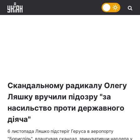
Скандальному радикалу Олегу
Ляшку вручили підозру "за
насильство проти державного
діяча"
6 листопада Ляшко підстеріг Геруса в аеропорту
"Бориспіль", влаштував скандал, звинувативши нардепа у