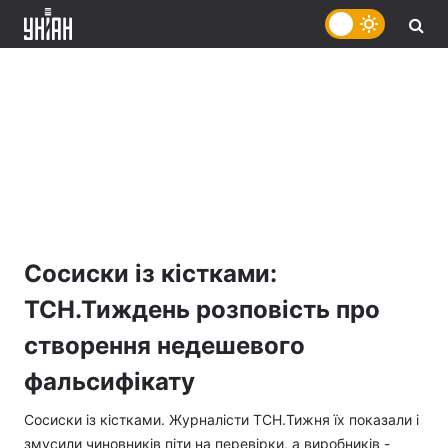
Сосиски із кістками:
ТСН.Тиждень розповість про
створення недешевого
фальсифікату
Сосиски із кістками. Журналісти ТСН.Тижня їх показали і
змусили чиновників піти на перевірки, а виробників -