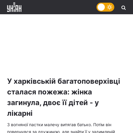
У харківській багатоповерхівці
сталася пожежа: жінка
загинула, двоє її дітей - у
лікарні
З вогняної пастки малечу витягав батько. Потім він
повернувся за дружиною, але знайти її у задимленій