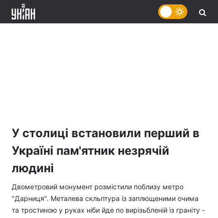
У столиці встановили перший в
Україні пам'ятник незрячій
людині
Двометровий монумент розмістили поблизу метро
"Дарниця". Металева скльптура із заплющеними очима
та тростиною у руках ніби йде по вирізьбленій із граніту -