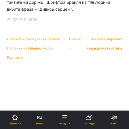
тактильній доріжці. Шрифтом Брайля на тілі людини
вибита фраза – "Дивись серцем".
22:07, 16.12.2019
Правила користування сайтом
Про нас
Ми в соцмережах
Політика конфіденційності
Редакційна політика
Контакти
RU
МОВА
ГОЛОВНА
РОЗДІЛИ
ПОГОДА
ЛАЙТ