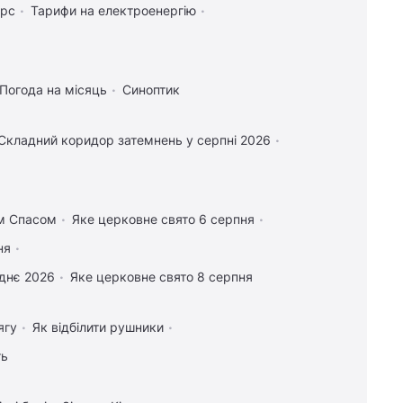
урс
Тарифи на електроенергію
Погода на місяць
Синоптик
Складний коридор затемнень у серпні 2026
им Спасом
Яке церковне свято 6 серпня
ня
днє 2026
Яке церковне свято 8 серпня
ягу
Як відбілити рушники
ть