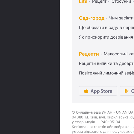
Lite
Рецепт
Стосунки
Сад-город
Чим засіяти
Що обрізати в саду в серп
Як прискорити дозрівання
Рецепти
Малосольні ка
Рецепти випічки та десерт
Повітряний лимонний зефі
© Онлайн-медіа УНІАН - UNIAN.UA, 
04080, м. Київ, вул. Кирилівська, 
у сфері медіа — R40-05194.
Копіювання текстів або зображень,
умови відкритого для пошукових си