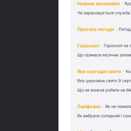
Новини економіки
Ку
Чи зараховується служба 
Прогноз погоди
Погод
Гороскоп
Гороскоп на
Що принесе місячне затем
Яке сьогодні свято
Ко
Яке церковне свято 9 сер
Що не можна робити на Ме
Лайфхаки
Як не помили
Як вибрати солодкий і сок