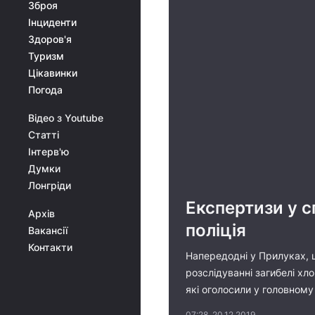
Зброя
Інциденти
Здоров'я
Туризм
Цікавинки
Погода
Відео з Youtube
Статті
Інтерв'ю
Думки
Лонгріди
Експертизи у с
Архів
поліція
Вакансії
Контакти
Напередодні у Прилуках, щ
розслідуванні загибелі хл
які оголосили у головному
07:28, 20.12.2019