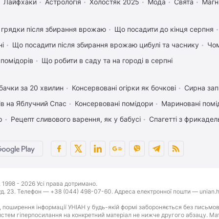
Лайфхаки
Астрологія
Холостяк 2025
Мода
Свята
Магні
 грядки після збирання врожаю
Що посадити до кінця серпня
ні
Що посадити після збирання врожаю цибулі та часнику
Чом
 помідорів
Що робити в саду та на городі в серпні
бачки за 20 хвилин
Консервовані огірки як бочкові
Сирна зап
ів на Яблучний Спас
Консервовані помідори
Мариновані помі
р
Рецепт сливового варення, як у бабусі
Спагетті з фрикаде
1998 - 2026 Усі права дотримано.
буд. 23. Телефон — +38 (044) 498-07-60. Адреса електронної пошти — unian.h
 поширення інформації УНІАН у будь-якій формі забороняється без письмов
стем гіперпосилання на конкретний матеріал не нижче другого абзацу. Матер