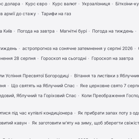
рс долара
Курс євро
Курс валют
Укрзалізниця
Біткоіни-к
в армії до стажу
Тарифи на газ
а Київ
Погода на завтра
Магнітні бурі
Погода на тиждень
 тиждень
астропрогноз на сонячне затемнення у серпні 2026
нення 28 серпня
Гороскоп на сьогодні
Гороскоп на завтра
ли Успіння Пресвятої Богородиці
Вітання та листівки з Яблучн
пня
Що святять на Яблучний Спас
Яке церковне свято 7 серп
довий, Яблучний та Горіховий Спас
Коли Преображення Госпо
тися під час купівлі кондиціонера
Як прибрати запах поту з од
овитий кавун
Як заготовити м'яту на зиму, щоб зберегти свіжіс