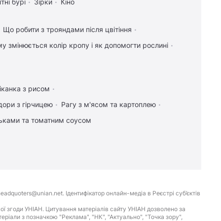
тні бурі
Зірки
Кіно
Що робити з трояндами після цвітіння
у змінюється колір кропу і як допомогти рослині
іканка з рисом
дори з гірчицею
Рагу з м'ясом та картоплею
льками та томатним соусом
eadquoters@unian.net. Ідентифікатор онлайн-медіа в Реєстрі суб’єктів
ої згоди УНІАН. Цитування матеріалів сайту УНІАН дозволено за
іали з позначкою "Реклама", "НК", "Актуально", "Точка зору",