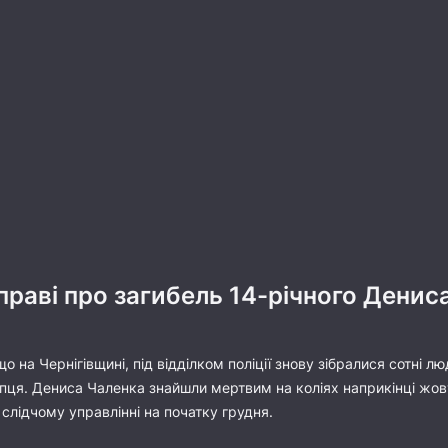
праві про загибель 14-річного Денис
о на Чернігівщині, під відділком поліції знову зібралися сотні л
опця. Дениса Чаленка знайшли мертвим на коліях наприкінці жов
 слідчому управлінні на початку грудня.