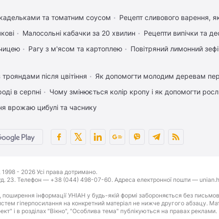
икадельками та томатним соусом
Рецепт сливового варення, як
чкові
Малосольні кабачки за 20 хвилин
Рецепти випічки та де
рчицею
Рагу з м'ясом та картоплею
Повітряний лимонний зеф
 трояндами після цвітіння
Як допомогти молодим деревам пе
оді в серпні
Чому змінюється колір кропу і як допомогти росл
ня врожаю цибулі та часнику
1998 - 2026 Усі права дотримано.
буд. 23. Телефон — +38 (044) 498-07-60. Адреса електронної пошти — unian.h
 поширення інформації УНІАН у будь-якій формі забороняється без письмов
стем гіперпосилання на конкретний матеріал не нижче другого абзацу. Матер
оект" і в розділах "Вікно", "Особлива тема" публікуються на правах реклами.