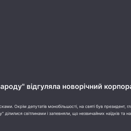
народу" відгуляла новорічний корпора
ами. Окрім депутатів монобільшості, на святі був президент, гла
 ділилися світлинами і запевняли, що незвичайних наїдків та на