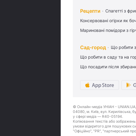
Рецепти
Спагетті з фр
Консервовані огірки як бо
Мариновані помідори з гі
Сад-город
Що робити з
Що робити в саду та на гор
Що посадити після збиран
© Онлайн-медіа УНІАН - UNIAN.UA, 
04080, м. Київ, вул. Кирилівська, 
у сфері медіа — R40-05194.
Копіювання текстів або зображень,
умови відкритого для пошукових си
"Офіційно", "PR", "партнерський пр