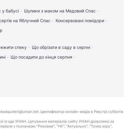
 у бабусі
Шулики з маком на Медовий Спас
сертів на Яблучний Спас
Консервовані помідори
ір
режити спеку
Що обрізати в саду в серпні
ині
Що посадити до кінця серпня
eadquoters@unian.net. Ідентифікатор онлайн-медіа в Реєстрі суб’єктів
ої згоди УНІАН. Цитування матеріалів сайту УНІАН дозволено за
іали з позначкою "Реклама", "НК", "Актуально", "Точка зору",