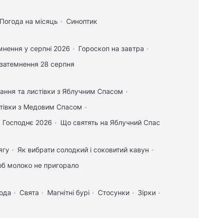
Погода на місяць
Синоптик
мнення у серпні 2026
Гороскоп на завтра
затемнення 28 серпня
тання та листівки з Яблучним Спасом
стівки з Медовим Спасом
 Господнє 2026
Що святять на Яблучний Спас
ягу
Як вибрати солодкий і соковитий кавун
об молоко не пригорало
ода
Свята
Магнітні бурі
Стосунки
Зірки