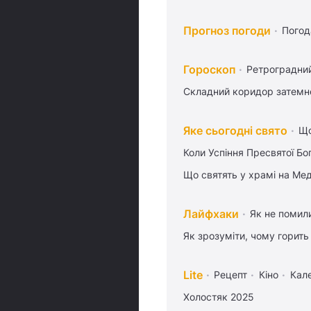
Прогноз погоди
Погод
Гороскоп
Ретроградни
Складний коридор затемне
Яке сьогодні свято
Що
Коли Успіння Пресвятої Бо
Що святять у храмі на Ме
Лайфхаки
Як не помили
Як зрозуміти, чому горить
Lite
Рецепт
Кіно
Кал
Холостяк 2025