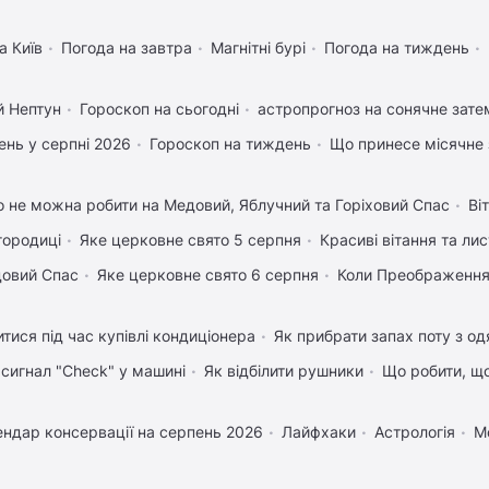
а Київ
Погода на завтра
Магнітні бурі
Погода на тиждень
й Нептун
Гороскоп на сьогодні
астропрогноз на сонячне зате
нь у серпні 2026
Гороскоп на тиждень
Що принесе місячне 
 не можна робити на Медовий, Яблучний та Горіховий Спас
Ві
городиці
Яке церковне свято 5 серпня
Красиві вітання та ли
довий Спас
Яке церковне свято 6 серпня
Коли Преображення
тися під час купівлі кондиціонера
Як прибрати запах поту з од
 сигнал "Check" у машині
Як відбілити рушники
Що робити, щ
ендар консервації на серпень 2026
Лайфхаки
Астрологія
М