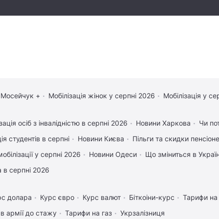
 Мосейчук +
Мобілізація жінок у серпні 2026
Мобілізація у се
зація осіб з інвалідністю в серпні 2026
Новини Харкова
Чи по
ія студентів в серпні
Новини Києва
Пільги та скидки пенсіон
обілізації у серпні 2026
Новини Одеси
Що зміниться в Україн
 в серпні 2026
рс долара
Курс євро
Курс валют
Біткоіни-курс
Тарифи на
в армії до стажу
Тарифи на газ
Укрзалізниця