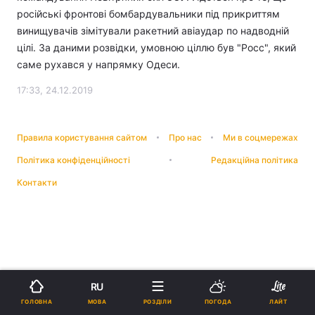
російські фронтові бомбардувальники під прикриттям
винищувачів зімітували ракетний авіаудар по надводній
цілі. За даними розвідки, умовною ціллю був "Росс", який
саме рухався у напрямку Одеси.
17:33, 24.12.2019
Правила користування сайтом
Про нас
Ми в соцмережах
Політика конфіденційності
Редакційна політика
Контакти
RU
МОВА
ГОЛОВНА
РОЗДІЛИ
ПОГОДА
ЛАЙТ