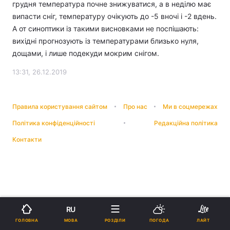
грудня температура почне знижуватися, а в неділю має
випасти сніг, температуру очікують до -5 вночі і -2 вдень.
А от синоптики із такими висновками не поспішають:
вихідні прогнозують із температурами близько нуля,
дощами, і лише подекуди мокрим снігом.
13:31, 26.12.2019
Правила користування сайтом
Про нас
Ми в соцмережах
Політика конфіденційності
Редакційна політика
Контакти
RU
МОВА
ГОЛОВНА
РОЗДІЛИ
ПОГОДА
ЛАЙТ