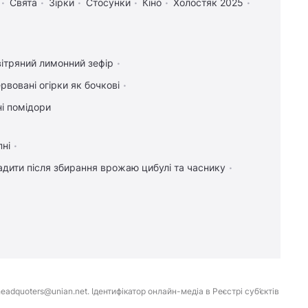
Свята
Зірки
Стосунки
Кіно
Холостяк 2025
ітряний лимонний зефір
рвовані огірки як бочкові
і помідори
пні
дити після збирання врожаю цибулі та часнику
eadquoters@unian.net. Ідентифікатор онлайн-медіа в Реєстрі суб’єктів