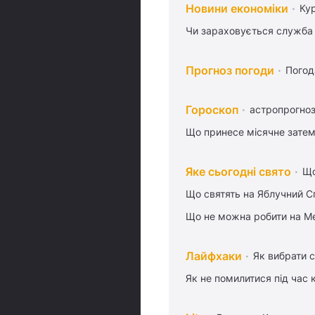
Новини економіки
Ку
Чи зараховується служба 
Прогноз погоди
Погод
Гороскоп
астропрогноз
Що принесе місячне затем
Яке сьогодні свято
Що
Що святять на Яблучний С
Що не можна робити на Ме
Лайфхаки
Як вибрати с
Як не помилитися під час 