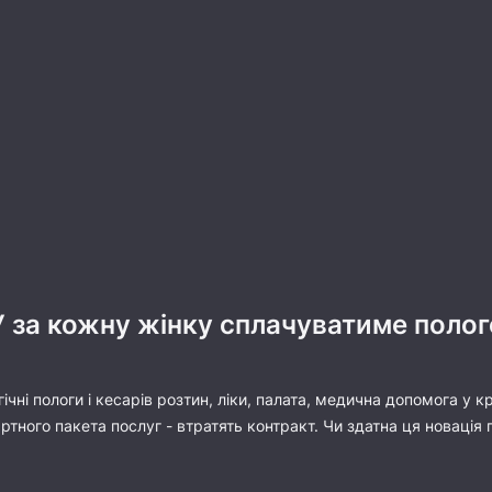
У за кожну жінку сплачуватиме поло
ічні пологи і кесарів розтин, ліки, палата, медична допомога у 
ртного пакета послуг - втратять контракт. Чи здатна ця новація 