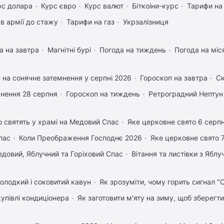
рс долара
Курс євро
Курс валют
Біткоіни-курс
Тарифи на
в армії до стажу
Тарифи на газ
Укрзалізниця
а на завтра
Магнітні бурі
Погода на тиждень
Погода на міс
 на сонячне затемнення у серпні 2026
Гороскоп на завтра
Ск
нення 28 серпня
Гороскоп на тиждень
Ретроградний Нептун
 святять у храмі на Медовий Спас
Яке церковне свято 6 серп
пас
Коли Преображення Господнє 2026
Яке церковне свято 
довий, Яблучний та Горіховий Спас
Вітання та листівки з Ябл
олодкий і соковитий кавун
Як зрозуміти, чому горить сигнал "
купівлі кондиціонера
Як заготовити м'яту на зиму, щоб зберегти