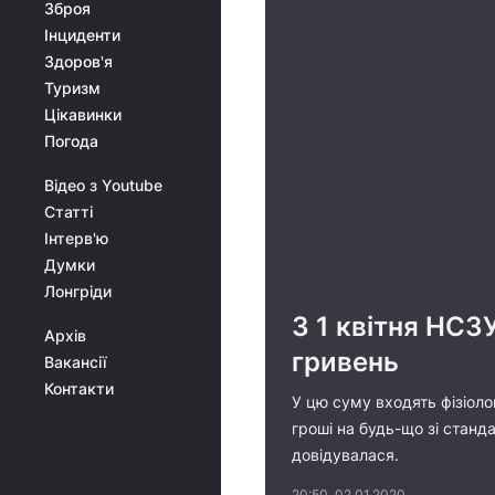
Зброя
Інциденти
Здоров'я
Туризм
Цікавинки
Погода
Відео з Youtube
Статті
Інтерв'ю
Думки
Лонгріди
З 1 квітня НСЗ
Архів
гривень
Вакансії
Контакти
У цю суму входять фізіолог
гроші на будь-що зі станда
довідувалася.
20:50, 02.01.2020