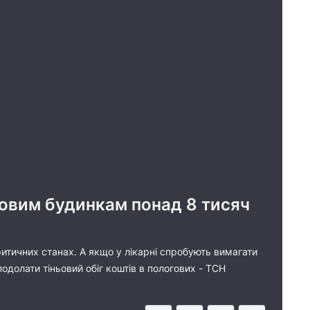
говим будинкам понад 8 тисяч
критичних станах. А якщо у лікарні спробують вимагати
подолати тіньовий обіг коштів в пологових - ТСН