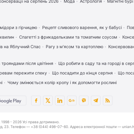
консервації на серпень 2026
Мода
Астрологія
Магнітні бурі
мідори з гірчицею
Рецепт сливового варення, як у бабусі
Пов
 хвилин
Спагетті з фрикадельками та томатним соусом
Консе
ів на Яблучний Спас
Рагу з м'ясом та картоплею
Консервован
 трояндами після цвітіння
Що робити в саду та на городі в сер
ревам пережити спеку
Що посадити до кінця серпня
Що поса
ні
Чому змінюється колір кропу і як допомогти рослині
1998 - 2026 Усі права дотримано.
буд. 23. Телефон — +38 (044) 498-07-60. Адреса електронної пошти — unian.h