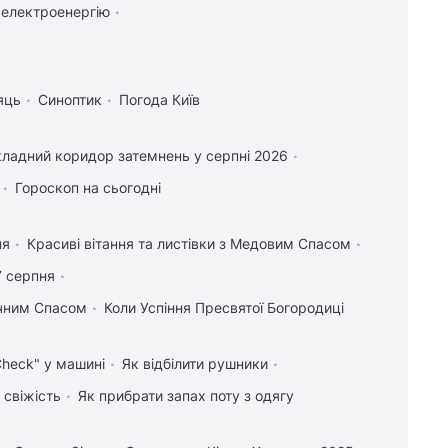
 електроенергію
яць
Синоптик
Погода Київ
ладний коридор затемнень у серпні 2026
Гороскоп на сьогодні
ня
Красиві вітання та листівки з Медовим Спасом
7 серпня
учним Спасом
Коли Успіння Пресвятої Богородиці
Check" у машині
Як відбілити рушники
 свіжість
Як прибрати запах поту з одягу