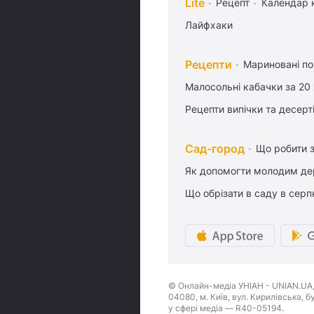
Lite
Рецепт
Календар 
Лайфхаки
Рецепти
Мариновані по
Малосольні кабачки за 20
Рецепти випічки та десерт
Сад-город
Що робити з
Як допомогти молодим де
Що обрізати в саду в серп
© Онлайн-медіа УНІАН - UNIAN.UA, 
04080, м. Київ, вул. Кирилівська, 
у сфері медіа — R40-05194.