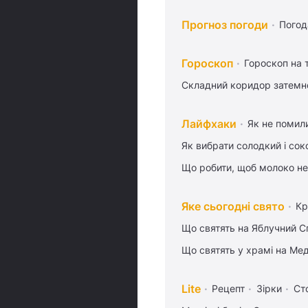
Прогноз погоди
Погод
Гороскоп
Гороскоп на
Складний коридор затемне
Лайфхаки
Як не помили
Як вибрати солодкий і сок
Що робити, щоб молоко не
Яке сьогодні свято
Кр
Що святять на Яблучний С
Що святять у храмі на Ме
Lite
Рецепт
Зірки
Ст