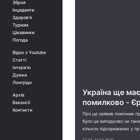
Зброя
Інциденти
Здоров'я
Туризм
Цікавинки
Погода
Відео з Youtube
Статті
Інтерв'ю
Думки
Лонгріди
Україна ще має
Архів
помилково - Є
Вакансії
Контакти
Про це заявив помічник пр
було це випадково чи таки
кількох підозрюваних у пр
17:43, 14.01.2020