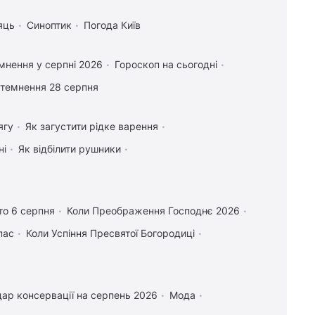
яць
Синоптик
Погода Київ
мнення у серпні 2026
Гороскоп на сьогодні
атемнення 28 серпня
ягу
Як загустити рідке варення
ні
Як відбілити рушники
то 6 серпня
Коли Преображення Господнє 2026
пас
Коли Успіння Пресвятої Богородиці
ар консервації на серпень 2026
Мода