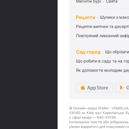
Магнітні бурі
Свята
Рецепти
Шулики з мак
Рецепти випічки та десерт
Повітряний лимонний зефі
Сад-город
Що обрізати
Що робити в саду та на гор
Як допомогти молодим де
© Онлайн-медіа УНІАН - UNIAN.UA, 
04080, м. Київ, вул. Кирилівська, 
у сфері медіа — R40-05194.
Копіювання текстів або зображень,
умови відкритого для пошукових си