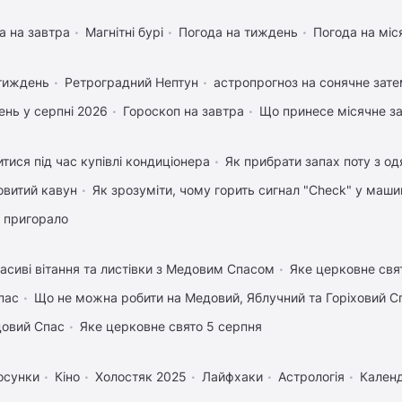
а на завтра
Магнітні бурі
Погода на тиждень
Погода на міс
 тиждень
Ретроградний Нептун
астропрогноз на сонячне зате
нь у серпні 2026
Гороскоп на завтра
Що принесе місячне з
тися під час купівлі кондиціонера
Як прибрати запах поту з од
овитий кавун
Як зрозуміти, чому горить сигнал "Check" у маши
 пригорало
асиві вітання та листівки з Медовим Спасом
Яке церковне свя
пас
Що не можна робити на Медовий, Яблучний та Горіховий С
довий Спас
Яке церковне свято 5 серпня
осунки
Кіно
Холостяк 2025
Лайфхаки
Астрологія
Календ