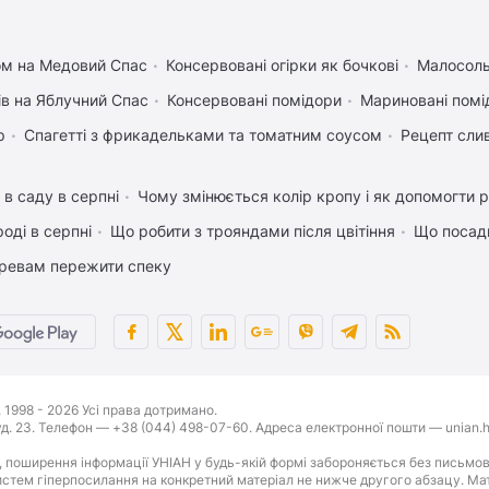
ом на Медовий Спас
Консервовані огірки як бочкові
Малосоль
ів на Яблучний Спас
Консервовані помідори
Мариновані помі
р
Спагетті з фрикадельками та томатним соусом
Рецепт слив
 в саду в серпні
Чому змінюється колір кропу і як допомогти р
оді в серпні
Що робити з трояндами після цвітіння
Що посади
ревам пережити спеку
1998 - 2026 Усі права дотримано.
буд. 23. Телефон — +38 (044) 498-07-60. Адреса електронної пошти — unian.h
 поширення інформації УНІАН у будь-якій формі забороняється без письмов
стем гіперпосилання на конкретний матеріал не нижче другого абзацу. Матер