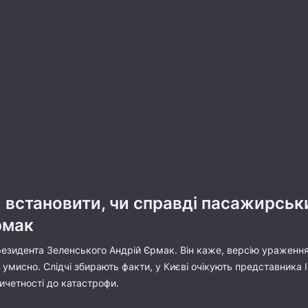
 встановити, чи справді пасажирськ
рмак
езидента Зеленського Андрій Єрмак. Він каже, версію ураження р
 умисно. Слідчі збирають факти, у Києві очікують представника
ичетності до катастрофи.