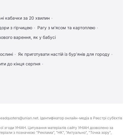
ні кабачки за 20 хвилин
дори з гірчицею
Рагу з м'ясом та картоплею
ового варення, як у бабусі
ослині
Як приготувати настій із бур’янів для городу
ти до кінця серпня
eadquoters@unian.net. Ідентифікатор онлайн-медіа в Реєстрі суб’єктів
ої згоди УНІАН. Цитування матеріалів сайту УНІАН дозволено за
іали з позначкою "Реклама", "НК", "Актуально", "Точка зору",