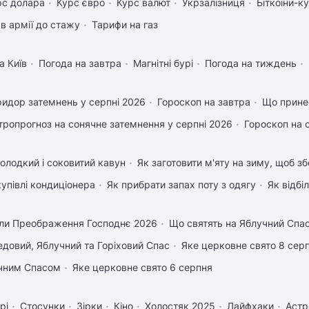
рс долара
Курс євро
Курс валют
Укрзалізниця
Біткоіни-к
в армії до стажу
Тарифи на газ
а Київ
Погода на завтра
Магнітні бурі
Погода на тиждень
идор затемнень у серпні 2026
Гороскоп на завтра
Що прине
тропрогноз на сонячне затемнення у серпні 2026
Гороскоп на 
олодкий і соковитий кавун
Як заготовити м'яту на зиму, щоб зб
купівлі кондиціонера
Як прибрати запах поту з одягу
Як відбі
ли Преображення Господнє 2026
Що святять на Яблучний Спа
довий, Яблучний та Горіховий Спас
Яке церковне свято 8 сер
учним Спасом
Яке церковне свято 6 серпня
рі
Стосунки
Зірки
Кіно
Холостяк 2025
Лайфхаки
Астр