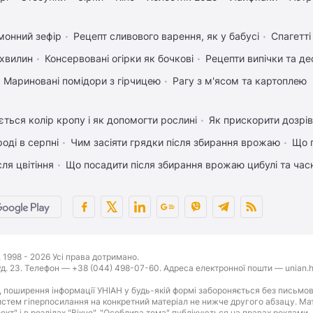
монний зефір
Рецепт сливового варення, як у бабусі
Спагетт
 хвилин
Консервовані огірки як бочкові
Рецепти випічки та де
Мариновані помідори з гірчицею
Рагу з м'ясом та картоплею
ться колір кропу і як допомогти рослині
Як прискорити дозрів
оді в серпні
Чим засіяти грядки після збирання врожаю
Що 
ля цвітіння
Що посадити після збирання врожаю цибулі та час
1998 - 2026 Усі права дотримано.
буд. 23. Телефон — +38 (044) 498-07-60. Адреса електронної пошти — unian.h
 поширення інформації УНІАН у будь-якій формі забороняється без письмов
стем гіперпосилання на конкретний матеріал не нижче другого абзацу. Матер
оект" і в розділах "Вікно", "Особлива тема" публікуються на правах реклами.