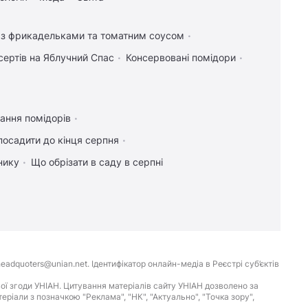
і з фрикадельками та томатним соусом
сертів на Яблучний Спас
Консервовані помідори
ання помідорів
посадити до кінця серпня
нику
Що обрізати в саду в серпні
eadquoters@unian.net. Ідентифікатор онлайн-медіа в Реєстрі суб’єктів
ої згоди УНІАН. Цитування матеріалів сайту УНІАН дозволено за
іали з позначкою "Реклама", "НК", "Актуально", "Точка зору",