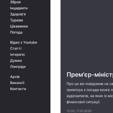
Зброя
Інциденти
Здоров'я
Туризм
Цікавинки
Погода
Відео з Youtube
Статті
Інтерв'ю
Думки
Лонгріди
Прем'єр-мініст
Архів
Вакансії
Про це він повідомив на с
Контакти
прем'єра з посади може л
аудіозаписів, на яких із 
фінансової ситуації.
12:30, 17.01.2020