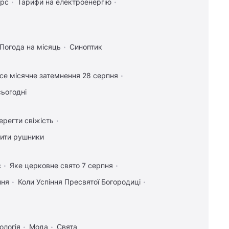
урс
Тарифи на електроенергію
Погода на місяць
Синоптик
се місячне затемнення 28 серпня
сьогодні
ерегти свіжість
лити рушники
с
Яке церковне свято 7 серпня
пня
Коли Успіння Пресвятої Богородиці
ологія
Мода
Свята