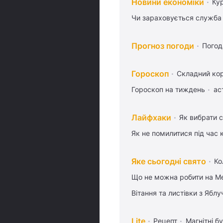
Новини економіки
Ку
Чи зараховується служба 
Прогноз погоди
Погод
Гороскоп
Складний кор
Гороскоп на тиждень
ас
Лайфхаки
Як вибрати с
Як не помилитися під час 
Яке сьогодні свято
Ко
Що не можна робити на Ме
Вітання та листівки з Ябл
Lite
Рецепт
Магнітні бу