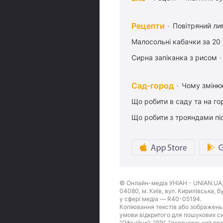
Рецепти
Повітряний ли
Малосольні кабачки за 20
Сирна запіканка з рисом
Сад-город
Чому змінює
Що робити в саду та на гор
Що робити з трояндами піс
© Онлайн-медіа УНІАН - UNIAN.UA, 
04080, м. Київ, вул. Кирилівська, 
у сфері медіа — R40-05194.
Копіювання текстів або зображень,
умови відкритого для пошукових си
"Офіційно", "PR", "партнерський пр