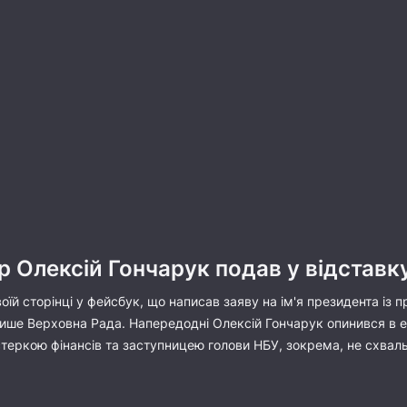
р Олексій Гончарук подав у відставк
воїй сторінці у фейсбук, що написав заяву на ім'я президента із
ише Верховна Рада. Напередодні Олексій Гончарук опинився в е
містеркою фінансів та заступницею голови НБУ, зокрема, не схв