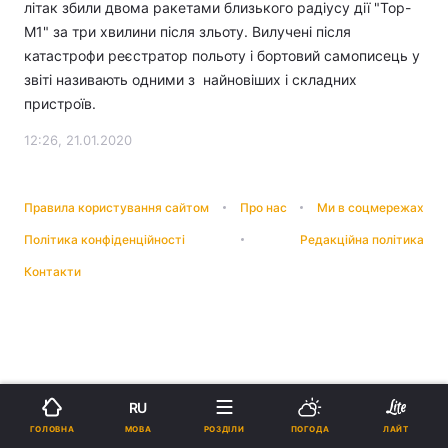
літак збили двома ракетами близького радіусу дії "Тор-
М1" за три хвилини після зльоту. Вилучені після
катастрофи реєстратор польоту і бортовий самописець у
звіті називають одними з найновіших і складних
пристроїв.
12:26, 21.01.2020
Правила користування сайтом
Про нас
Ми в соцмережах
Політика конфіденційності
Редакційна політика
Контакти
RU
МОВА
ГОЛОВНА
РОЗДІЛИ
ПОГОДА
ЛАЙТ