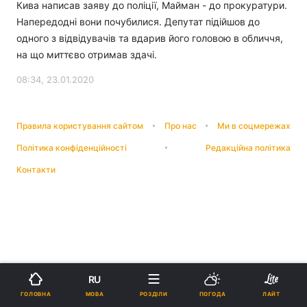
Кива написав заяву до поліції, Майман - до прокуратури.
Напередодні вони почубилися. Депутат підійшов до
одного з відвідувачів та вдарив його головою в обличчя,
на що миттєво отримав здачі.
08:34, 23.01.2020
Правила користування сайтом
Про нас
Ми в соцмережах
Політика конфіденційності
Редакційна політика
Контакти
RU
МОВА
ГОЛОВНА
РОЗДІЛИ
ПОГОДА
ЛАЙТ