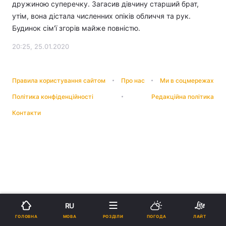
дружиною суперечку. Загасив дівчину старший брат,
утім, вона дістала численних опіків обличчя та рук.
Будинок сім'ї згорів майже повністю.
20:25, 25.01.2020
Правила користування сайтом
Про нас
Ми в соцмережах
Політика конфіденційності
Редакційна політика
Контакти
RU
МОВА
ГОЛОВНА
РОЗДІЛИ
ПОГОДА
ЛАЙТ