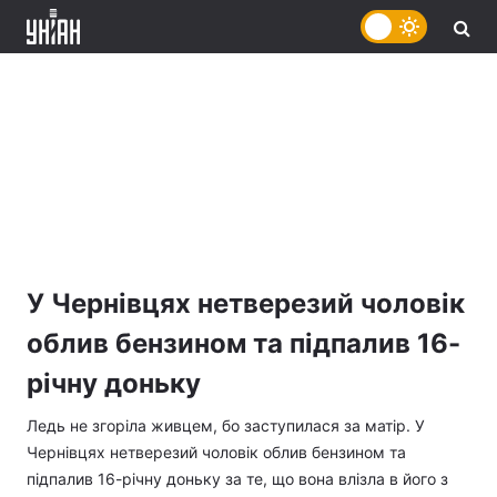
У Чернівцях нетверезий чоловік
облив бензином та підпалив 16-
річну доньку
Ледь не згоріла живцем, бо заступилася за матір. У
Чернівцях нетверезий чоловік облив бензином та
підпалив 16-річну доньку за те, що вона влізла в його з