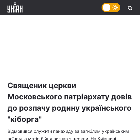
Священик церкви
Московського патріархату довів
до розпачу родину українського
"кіборга"
Відмовився служити панахиду за загиблим українським
воїном, а матір бійця вигнав з церкви. На Київщині