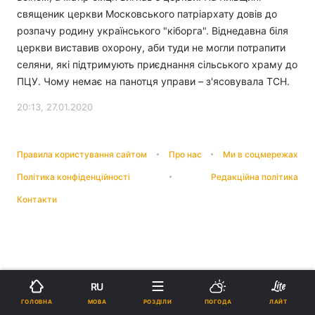
священик церкви Московського патріархату довів до
розпачу родину українського "кіборга". Віднедавна біля
церкви виставив охорону, аби туди не могли потрапити
селяни, які підтримують приєднання сільського храму до
ПЦУ. Чому немає на панотця управи – з'ясовувала ТСН.
20:13, 27.01.2020
Правила користування сайтом
Про нас
Ми в соцмережах
Політика конфіденційності
Редакційна політика
Контакти
RU
МОВА
ГОЛОВНА
РОЗДІЛИ
ПОГОДА
ЛАЙТ