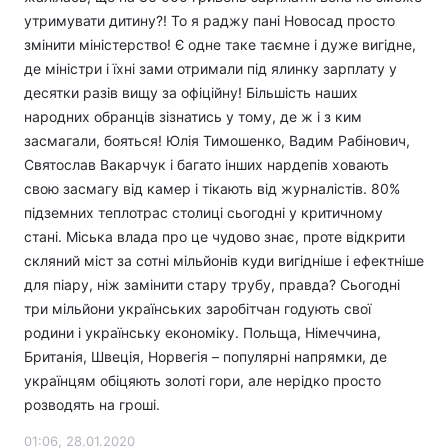
утримувати дитину?! То я раджу пані Новосад просто
змінити міністерство! Є одне таке таємне і дуже вигідне,
де міністри і їхні зами отримали під ялинку зарплату у
десятки разів вищу за офіційну! Більшість наших
народних обранців зізнатись у тому, де ж і з ким
засмагали, бояться! Юлія Тимошенко, Вадим Рабінович,
Святослав Вакарчук і багато інших нардепів ховають
свою засмагу від камер і тікають від журналістів. 80%
підземних теплотрас столиці сьогодні у критичному
стані. Міська влада про це чудово знає, проте відкрити
скляний міст за сотні мільйонів куди вигідніше і ефектніше
для піару, ніж замінити стару трубу, правда? Сьогодні
три мільйони українських заробітчан годують свої
родини і українську економіку. Польща, Німеччина,
Британія, Швеція, Норвегія – популярні напрямки, де
українцям обіцяють золоті гори, але нерідко просто
розводять на гроші.
01:06, 28.01.2020