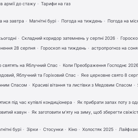
в армії до стажу
Тарифи на газ
а на завтра
Магнітні бурі
Погода на тиждень
Погода на міс
сьогодні
Складний коридор затемнень у серпні 2026
Гороско
нення 28 серпня
Гороскоп на тиждень
астропрогноз на соня
 святять на Яблучний Спас
Коли Преображення Господнє 202
довий, Яблучний та Горіховий Спас
Яке церковне свято 8 сер
учним Спасом
Красиві вітання та листівки з Медовим Спасом
тися під час купівлі кондиціонера
Як прибрати запах поту з од
овитий кавун
Як заготовити м'яту на зиму, щоб зберегти свіжіс
гнітні бурі
Зірки
Стосунки
Кіно
Холостяк 2025
Лайфхак