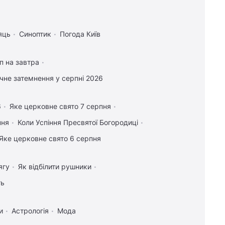
яць
Синоптик
Погода Київ
п на завтра
чне затемнення у серпні 2026
6
Яке церковне свято 7 серпня
пня
Коли Успіння Пресвятої Богородиці
Яке церковне свято 6 серпня
ягу
Як відбілити рушники
ть
и
Астрологія
Мода