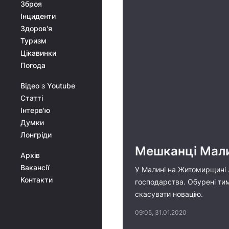
Зброя
Інциденти
Здоров'я
Туризм
Цікавинки
Погода
Відео з Youtube
Статті
Інтерв'ю
Думки
Лонгріди
Мешканці Мали
Архів
Вакансії
У Малині на Житомирщині л
Контакти
господарства. Обурені тим
скасувати новацію.
09:05, 31.01.2020