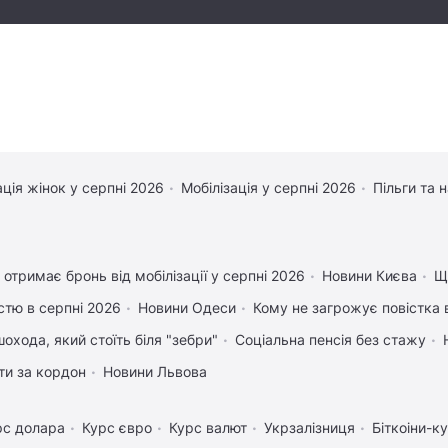
ація жінок у серпні 2026
Мобілізація у серпні 2026
Пільги та 
 отримає бронь від мобілізації у серпні 2026
Новини Києва
Що
істю в серпні 2026
Новини Одеси
Кому не загрожує повістка 
охода, який стоїть біля "зебри"
Соціальна пенсія без стажу
ати за кордон
Новини Львова
рс долара
Курс євро
Курс валют
Укрзалізниця
Біткоіни-к