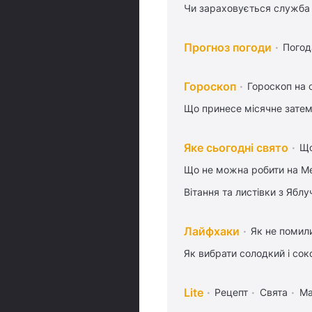
Чи зараховується служба 
Прогноз погоди
Погод
Гороскоп
Гороскоп на 
Що принесе місячне затем
Яке сьогодні свято
Що
Що не можна робити на Ме
Вітання та листівки з Ябл
Лайфхаки
Як не помили
Як вибрати солодкий і сок
Lite
Рецепт
Свята
Ма