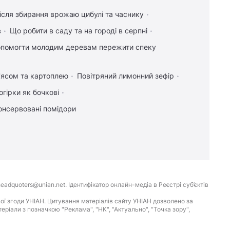
ісля збирання врожаю цибулі та часнику
в
Що робити в саду та на городі в серпні
опомогти молодим деревам пережити спеку
м'ясом та картоплею
Повітряний лимонний зефір
огірки як бочкові
онсервовані помідори
eadquoters@unian.net. Ідентифікатор онлайн-медіа в Реєстрі суб’єктів
ої згоди УНІАН. Цитування матеріалів сайту УНІАН дозволено за
іали з позначкою "Реклама", "НК", "Актуально", "Точка зору",