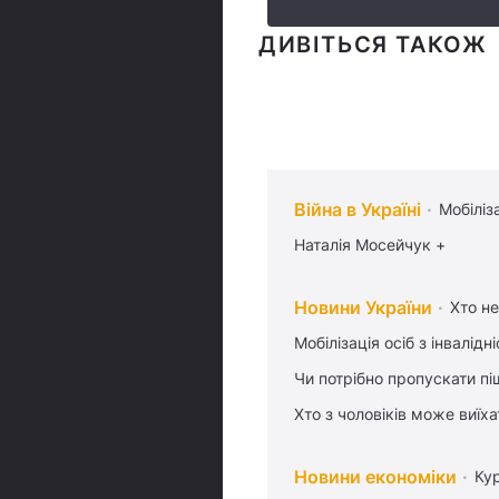
ДИВІТЬСЯ ТАКОЖ
Війна в Україні
Мобіліз
Наталія Мосейчук +
Новини України
Хто не
Мобілізація осіб з інвалідн
Чи потрібно пропускати піш
Хто з чоловіків може виїх
Новини економіки
Ку