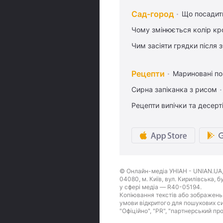
Сад-город
Що посадити
Чому змінюється колір кро
Чим засіяти грядки після
Рецепти
Мариновані по
Сирна запіканка з рисом
Рецепти випічки та десерт
© Онлайн-медіа УНІАН - UNIAN.UA, 
04080, м. Київ, вул. Кирилівська, 
у сфері медіа — R40-05194.
Копіювання текстів або зображень,
умови відкритого для пошукових си
"Офіційно", "PR", "партнерський пр