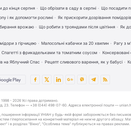
 до кінця серпня
Що обрізати в саду в серпні
Що посадити п
пу і як допомогти рослині
Як прискорити дозрівання помідорі
 збирання врожаю
Що робити з трояндами після цвітіння
Як д
мідори з гірчицею
Малосольні кабачки за 20 хвилин
Рагу з 
Спагетті з фрикадельками та томатним соусом
Консервовані 
ів на Яблучний Спас
Рецепт сливового варення, як у бабусі
К
1998 - 2026 Усі права дотримано.
буд. 23. Телефон — +38 (044) 498-07-60. Адреса електронної пошти — unian.h
 поширення інформації УНІАН у будь-якій формі забороняється без письмов
стем гіперпосилання на конкретний матеріал не нижче другого абзацу. Матер
оект" і в розділах "Вікно", "Особлива тема" публікуються на правах реклами.