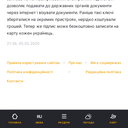
дозволяє подавати до державних органів документи
через інтернет і візувати документи. Раніше такі ключі
зберігалися на окремих пристроях, нерідко коштували
грошей. Тепер же підпис може безкоштовно записати на
карту кожен українець.
21:39, 05.02.2020
Правила користування сайтом
Про нас
Ми в соцмережах
Політика конфіденційності
Редакційна політика
Контакти
RU
МОВА
ГОЛОВНА
РОЗДІЛИ
ПОГОДА
ЛАЙТ