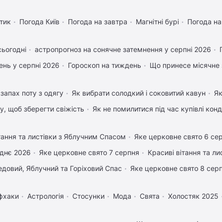
тик
Погода Київ
Погода на завтра
Магнітні бурі
Погода н
сьогодні
астропрогноз на сонячне затемнення у серпні 2026
нь у серпні 2026
Гороскоп на тиждень
Що принесе місячне 
запах поту з одягу
Як вибрати солодкий і соковитий кавун
Як
му, щоб зберегти свіжість
Як не помилитися під час купівлі кон
тання та листівки з Яблучним Спасом
Яке церковне свято 6 се
днє 2026
Яке церковне свято 7 серпня
Красиві вітання та л
довий, Яблучний та Горіховий Спас
Яке церковне свято 8 сер
фхаки
Астрологія
Стосунки
Мода
Свята
Холостяк 2025