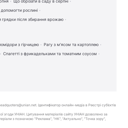
рпня
Що обрізати в саду в серпні
к допомогти рослині
и грядки після збирання врожаю
помідори з гірчицею
Рагу з м'ясом та картоплею
Спагетті з фрикадельками та томатним соусом
eadquoters@unian.net. Ідентифікатор онлайн-медіа в Реєстрі суб’єктів
ої згоди УНІАН. Цитування матеріалів сайту УНІАН дозволено за
іали з позначкою "Реклама", "НК", "Актуально", "Точка зору",