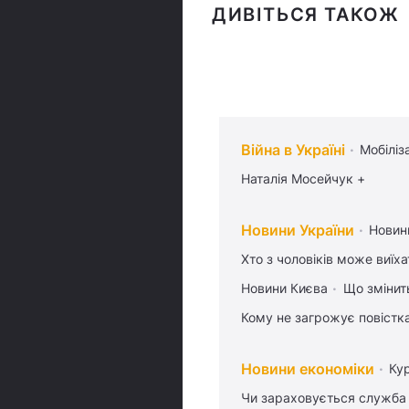
ДИВІТЬСЯ ТАКОЖ
Війна в Україні
Мобіліз
Наталія Мосейчук +
Новини України
Новин
Хто з чоловіків може виїх
Новини Києва
Що змінить
Кому не загрожує повістка
Новини економіки
Ку
Чи зараховується служба 