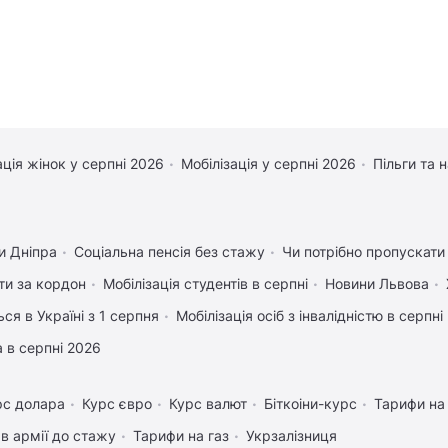
ація жінок у серпні 2026
Мобілізація у серпні 2026
Пільги та 
и Дніпра
Соціальна пенсія без стажу
Чи потрібно пропускати 
ати за кордон
Мобілізація студентів в серпні
Новини Львова
ся в Україні з 1 серпня
Мобілізація осіб з інвалідністю в серпні
 в серпні 2026
рс долара
Курс євро
Курс валют
Біткоіни-курс
Тарифи на
в армії до стажу
Тарифи на газ
Укрзалізниця