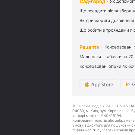
Сад-город
Як допомог
Що посадити після збиран
Як прискорити дозрівання
Що робити з трояндами піс
Рецепти
Консервовані 
Малосольні кабачки за 20
Консервовані огірки як бо
© Онлайн-медіа УНІАН - UNIAN.UA, 
04080, м. Київ, вул. Кирилівська, 
у сфері медіа — R40-05194.
Копіювання текстів або зображень,
умови відкритого для пошукових си
"Офіційно", "PR", "партнерський пр