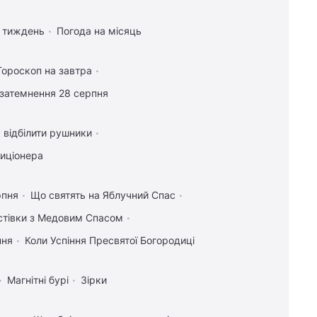
а тиждень
Погода на місяць
Гороскоп на завтра
затемнення 28 серпня
 відбілити рушники
диціонера
рпня
Що святять на Яблучний Спас
истівки з Медовим Спасом
пня
Коли Успіння Пресвятої Богородиці
Магнітні бурі
Зірки