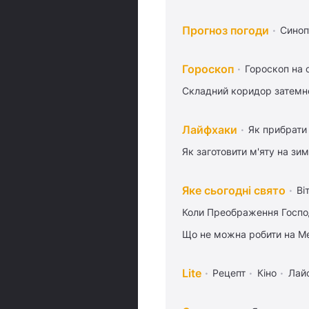
Прогноз погоди
Синоп
Гороскоп
Гороскоп на 
Складний коридор затемне
Лайфхаки
Як прибрати 
Як заготовити м'яту на зи
Яке сьогодні свято
Ві
Коли Преображення Госпо
Що не можна робити на Ме
Lite
Рецепт
Кіно
Лай