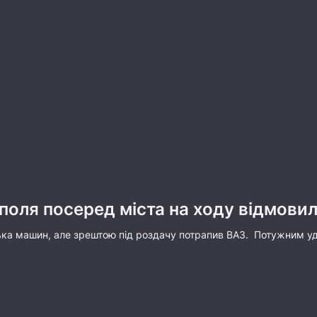
уполя посеред міста на ходу відмови
лька машин, але зрештою під роздачу потрапив ВАЗ. Потужним уд