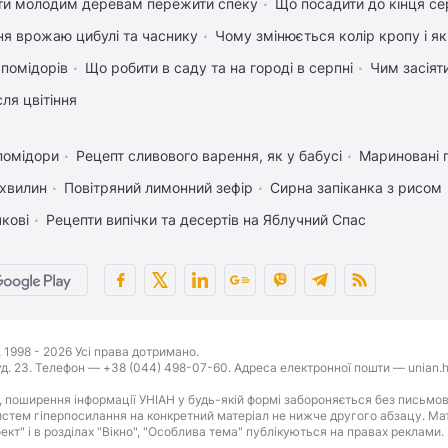
ти молодим деревам пережити спеку
Що посадити до кінця се
ня врожаю цибулі та часнику
Чому змінюється колір кропу і я
 помідорів
Що робити в саду та на городі в серпні
Чим засіят
ля цвітіння
помідори
Рецепт сливового варення, як у бабусі
Мариновані 
 хвилин
Повітряний лимонний зефір
Сирна запіканка з рисом
чкові
Рецепти випічки та десертів на Яблучний Спас
1998 - 2026 Усі права дотримано.
буд. 23. Телефон — +38 (044) 498-07-60. Адреса електронної пошти — unian.h
 поширення інформації УНІАН у будь-якій формі забороняється без письмов
стем гіперпосилання на конкретний матеріал не нижче другого абзацу. Матер
оект" і в розділах "Вікно", "Особлива тема" публікуються на правах реклами.