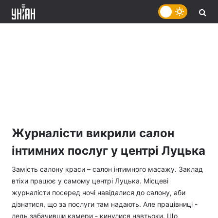
Журналісти викрили салон
інтимних послуг у центрі Луцька
Замість салону краси – салон інтимного масажу. Заклад
втіхи працює у самому центрі Луцька. Місцеві
журналісти посеред ночі навідалися до cалону, аби
дізнатися, що за послуги там надають. Але працівниці -
ледь забачивши камери - кинулися навтьоки. Що