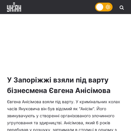
У Запоріжжі взяли під варту
бізнесмена Євгена Анісімова
Євгена Анісімова взяли під варту. У кримінальних колах
часів Януковича він був відомий як "Анісім". Його
звинувачують у створенні організованого злочинного
угруповання та здирництві. Анісімова, який 6 років
перебував у розшуку, затримали в столиці в одному з