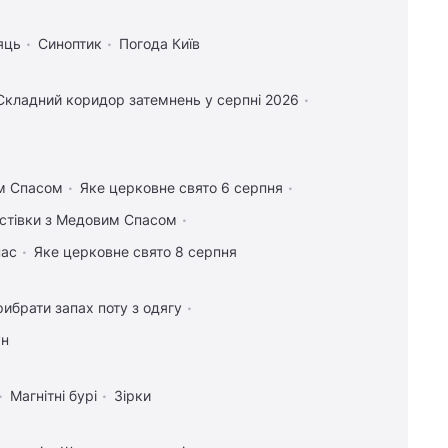
яць
Синоптик
Погода Київ
Складний коридор затемнень у серпні 2026
им Спасом
Яке церковне свято 6 серпня
листівки з Медовим Спасом
пас
Яке церковне свято 8 серпня
рибрати запах поту з одягу
ун
Магнітні бурі
Зірки