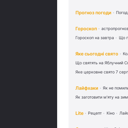
Прогноз погоди
Погод
Гороскоп
астропрогноз
Гороскоп на завтра
Що п
Яке сьогодні свято
Ко
Що святять на Яблучний С
Яке церковне свято 7 сер
Лайфхаки
Як не помили
Як заготовити м'яту на зи
Lite
Рецепт
Кіно
Лай