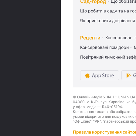
Сад-город
Що обрізати
Що робити в саду та на гор
Як прискорити дозрівання
Рецепти
Консервовані о
Консервовані помідори
Повітряний лимонний зефі
© Онлайн-медіа УНІАН - UNIAN.UA, 
04080, м. Київ, вул. Кирилівська, 
у сфері медіа — R40-05194.
Копіювання текстів або зображень,
умови відкритого для пошукових си
"Офіційно", "PR", "партнерський пр
Правила користування сайто