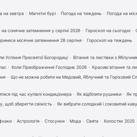
а на завтра
Магнітні бурі
Погода на тиждень
Погода на міс
 на сонячне затемнення у серпні 2026
Гороскоп на сьогодні
ринесе місячне затемнення 28 серпня
Гороскоп на тиждень
ли Успіння Пресвятої Богородиці
Вітання та листівки з Яблучн
пас
Коли Преображення Господнє 2026
Красиві вітання та 
пня
Що не можна робити на Медовий, Яблучний та Горіховий С
тися під час купівлі кондиціонера
Як відбілити рушники
Як п
му, щоб зберегти свіжість
Як вибрати солодкий і соковитий кав
фхаки
Астрологія
Стосунки
Мода
Свята
Холостяк 2025