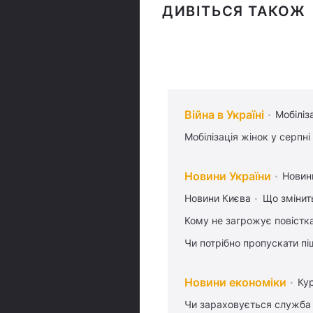
ДИВІТЬСЯ ТАКОЖ
Війна в Україні
Мобіліз
Мобілізація жінок у серпні
Новини України
Новин
Новини Києва
Що змінить
Кому не загрожує повістка
Чи потрібно пропускати піш
Новини економіки
Ку
Чи зараховується служба 