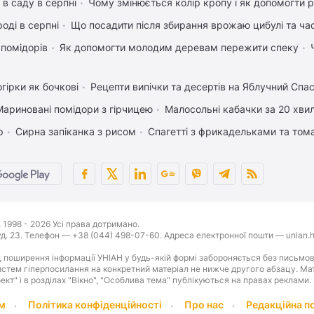
 в саду в серпні
Чому змінюється колір кропу і як допомогти р
оді в серпні
Що посадити після збирання врожаю цибулі та ча
 помідорів
Як допомогти молодим деревам пережити спеку
гірки як бочкові
Рецепти випічки та десертів на Яблучний Спа
Мариновані помідори з гірчицею
Малосольні кабачки за 20 хви
р
Сирна запіканка з рисом
Спагетті з фрикадельками та том
1998 - 2026 Усі права дотримано.
буд. 23. Телефон — +38 (044) 498-07-60. Адреса електронної пошти — unian.h
 поширення інформації УНІАН у будь-якій формі забороняється без письмов
стем гіперпосилання на конкретний матеріал не нижче другого абзацу. Матер
оект" і в розділах "Вікно", "Особлива тема" публікуються на правах реклами.
м
Політика конфіденційності
Про нас
Редакційна п