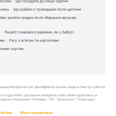
ослині
Що посадити до кінця серпня
снику
Що робити з трояндами після цвітіння
Чим засіяти грядки після збирання врожаю
с
Рецепт сливового варення, як у бабусі
лин
Рагу з м'ясом та картоплею
атним соусом
eadquoters@unian.net. Ідентифікатор онлайн-медіа в Реєстрі суб’єктів
ої згоди УНІАН. Цитування матеріалів сайту УНІАН дозволено за
іали з позначкою "Реклама", "НК", "Актуально", "Точка зору",
олітика
Ми в соцмережах