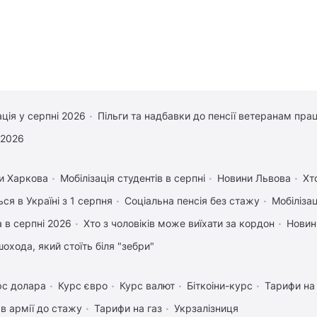
ація у серпні 2026
Пільги та надбавки до пенсії ветеранам прац
 2026
и Харкова
Мобілізація студентів в серпні
Новини Львова
Хт
ся в Україні з 1 серпня
Соціальна пенсія без стажу
Мобілізац
 в серпні 2026
Хто з чоловіків може виїхати за кордон
Новин
охода, який стоїть біля "зебри"
рс долара
Курс євро
Курс валют
Біткоіни-курс
Тарифи на
в армії до стажу
Тарифи на газ
Укрзалізниця