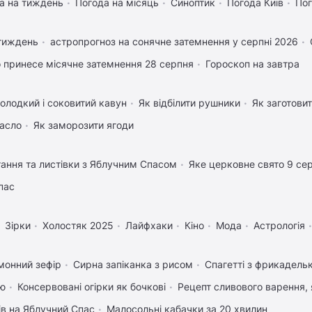
а на тиждень
Погода на місяць
Синоптик
Погода Київ
Пог
 тиждень
астропрогноз на сонячне затемнення у серпні 2026
 принесе місячне затемнення 28 серпня
Гороскоп на завтра
олодкий і соковитий кавун
Як відбілити рушники
Як заготовит
масло
Як заморозити ягоди
тання та листівки з Яблучним Спасом
Яке церковне свято 9 се
пас
Зірки
Холостяк 2025
Лайфхаки
Кіно
Мода
Астрологія
монний зефір
Сирна запіканка з рисом
Спагетті з фрикадель
ею
Консервовані огірки як бочкові
Рецепт сливового варення, 
ів на Яблучний Спас
Малосольні кабачки за 20 хвилин