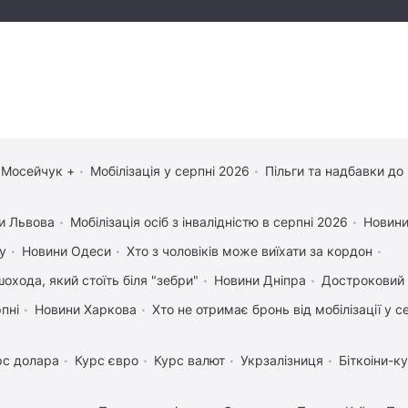
 Мосейчук +
Мобілізація у серпні 2026
Пільги та надбавки до
и Львова
Мобілізація осіб з інвалідністю в серпні 2026
Новини
у
Новини Одеси
Хто з чоловіків може виїхати за кордон
охода, який стоїть біля "зебри"
Новини Дніпра
Достроковий 
рпні
Новини Харкова
Хто не отримає бронь від мобілізації у с
рс долара
Курс євро
Курс валют
Укрзалізниця
Біткоіни-к