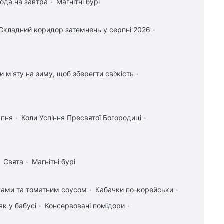
ода на завтра
Магнітні бурі
Складний коридор затемнень у серпні 2026
и м'яту на зиму, щоб зберегти свіжість
рпня
Коли Успіння Пресвятої Богородиці
Свята
Магнітні бурі
ками та томатним соусом
Кабачки по-корейськи
як у бабусі
Консервовані помідори