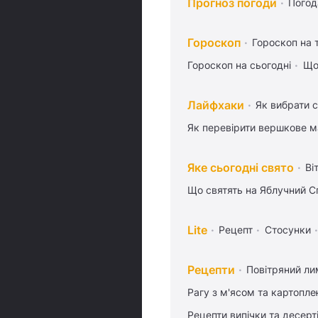
Прогноз погоди
Погод
Гороскоп
Гороскоп на
Гороскоп на сьогодні
Що
Лайфхаки
Як вибрати с
Як перевірити вершкове 
Яке сьогодні свято
Ві
Що святять на Яблучний С
Lite
Рецепт
Стосунки
Рецепти
Повітряний ли
Рагу з м'ясом та картопл
Рецепти випічки та десерт