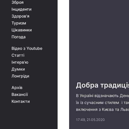
Зброя
Інциденти
Здоров'я
Туризм
Цікавинки
Погода
Відео з Youtube
Статті
Інтерв'ю
Думки
Лонгріди
Добра традиція
Архів
Вакансії
В Україні відзначають Ден
Контакти
їх із сучасним стилем і т
включення з Києва та Льв
17:49, 21.05.2020