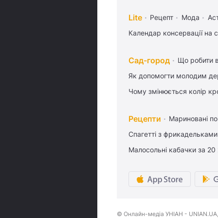
Lite
Рецепт
Мода
Ас
Календар консервації на 
Сад-город
Що робити в
Як допомогти молодим де
Чому змінюється колір кро
Рецепти
Мариновані по
Спагетті з фрикадельками
Малосольні кабачки за 20
© Онлайн-медіа УНІАН - UNIAN.UA, 