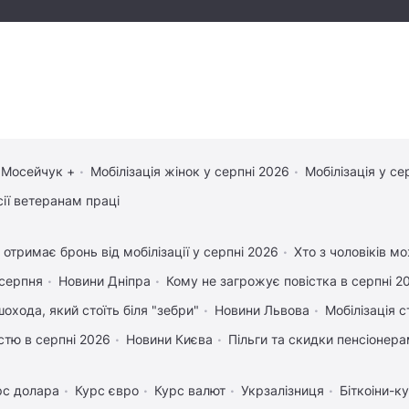
 Мосейчук +
Мобілізація жінок у серпні 2026
Мобілізація у се
сії ветеранам праці
 отримає бронь від мобілізації у серпні 2026
Хто з чоловіків м
 серпня
Новини Дніпра
Кому не загрожує повістка в серпні 2
охода, який стоїть біля "зебри"
Новини Львова
Мобілізація с
істю в серпні 2026
Новини Києва
Пільги та скидки пенсіонер
рс долара
Курс євро
Курс валют
Укрзалізниця
Біткоіни-к