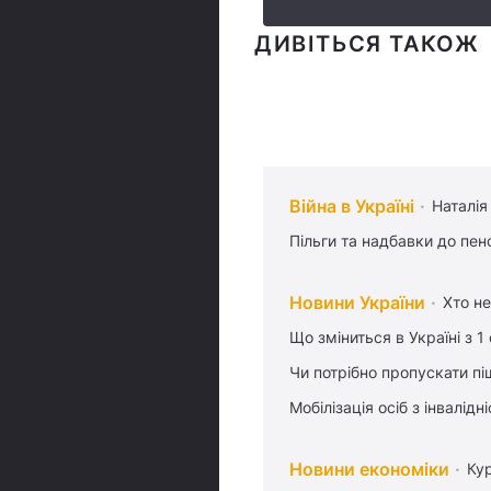
ДИВІТЬСЯ ТАКОЖ
Війна в Україні
Наталія
Пільги та надбавки до пен
Новини України
Хто не
Що зміниться в Україні з 1
Чи потрібно пропускати піш
Мобілізація осіб з інвалідн
Новини економіки
Ку