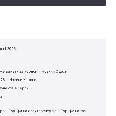
рпні 2026
оже виїхати за кордон
Новини Одеси
026
Новини Харкова
тудентів в серпні
ам
урс
Тарифи на електроенергію
Тарифи на газ