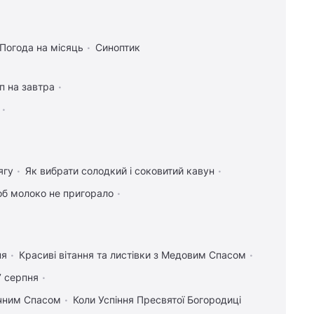
Погода на місяць
Синоптик
п на завтра
ягу
Як вибрати солодкий і соковитий кавун
об молоко не пригорало
ня
Красиві вітання та листівки з Медовим Спасом
7 серпня
учним Спасом
Коли Успіння Пресвятої Богородиці