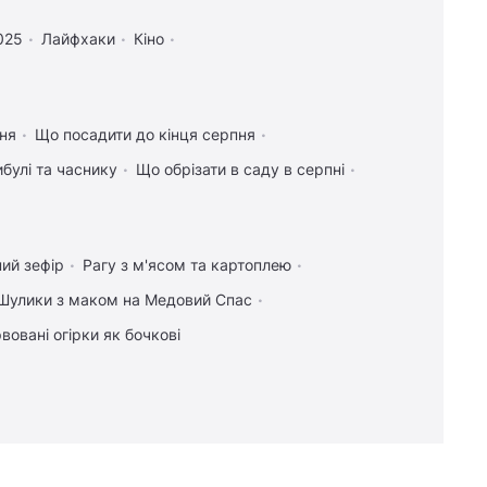
025
Лайфхаки
Кіно
ння
Що посадити до кінця серпня
булі та часнику
Що обрізати в саду в серпні
ий зефір
Рагу з м'ясом та картоплею
Шулики з маком на Медовий Спас
вовані огірки як бочкові