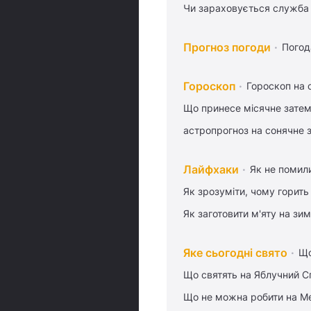
Чи зараховується служба 
Прогноз погоди
Погод
Гороскоп
Гороскоп на 
Що принесе місячне затем
астропрогноз на сонячне 
Лайфхаки
Як не помили
Як зрозуміти, чому горить
Як заготовити м'яту на зи
Яке сьогодні свято
Що
Що святять на Яблучний С
Що не можна робити на Ме