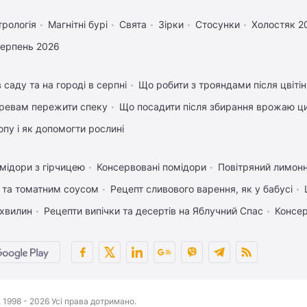
трологія
Магнітні бурі
Свята
Зірки
Стосунки
Холостяк 2
серпень 2026
 саду та на городі в серпні
Що робити з трояндами після цвіті
ревам пережити спеку
Що посадити після збирання врожаю ци
пу і як допомогти рослині
мідори з гірчицею
Консервовані помідори
Повітряний лимонн
 та томатним соусом
Рецепт сливового варення, як у бабусі
 хвилин
Рецепти випічки та десертів на Яблучний Спас
Консер
1998 - 2026 Усі права дотримано.