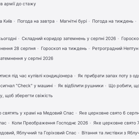
в армії до стажу
а Київ
Погода на завтра
Магнітні бурі
Погода на тиждень
сьогодні
Складний коридор затемнень у серпні 2026
Гороско
нення 28 серпня
Гороскоп на тиждень
Ретроградний Нептун
затемнення у серпні 2026
тися під час купівлі кондиціонера
Як прибрати запах поту з од
 сигнал "Check" у машині
Як відбілити рушники
Що робити, щ
му, щоб зберегти свіжість
 святять у храмі на Медовий Спас
Яке церковне свято 6 серп
пас
Коли Преображення Господнє 2026
Яке церковне свято 
довий, Яблучний та Горіховий Спас
Вітання та листівки з Ябл