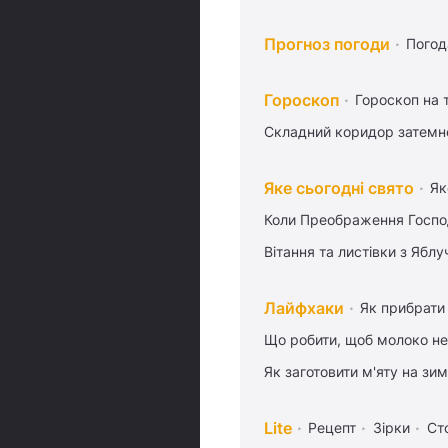
Прогноз погоди
Погод
Гороскоп
Гороскоп на
Складний коридор затемне
Яке сьогодні свято
Як
Коли Преображення Госпо
Вітання та листівки з Ябл
Лайфхаки
Як прибрати 
Що робити, щоб молоко не
Як заготовити м'яту на зи
Lite
Рецепт
Зірки
Ст