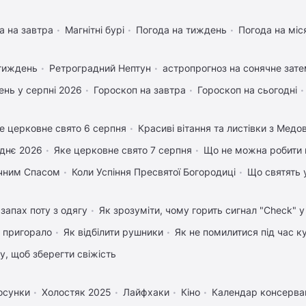
а на завтра
Магнітні бурі
Погода на тиждень
Погода на міс
 тиждень
Ретроградний Нептун
астропрогноз на сонячне зате
нь у серпні 2026
Гороскоп на завтра
Гороскоп на сьогодні
е церковне свято 6 серпня
Красиві вітання та листівки з Мед
днє 2026
Яке церковне свято 7 серпня
Що не можна робити 
учним Спасом
Коли Успіння Пресвятої Богородиці
Що святять 
запах поту з одягу
Як зрозуміти, чому горить сигнал "Check" 
 пригорало
Як відбілити рушники
Як не помилитися під час к
му, щоб зберегти свіжість
осунки
Холостяк 2025
Лайфхаки
Кіно
Календар консервац