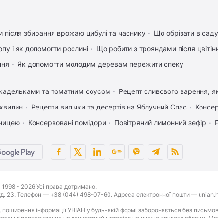
 після збирання врожаю цибулі та часнику
Що обрізати в саду
пу і як допомогти рослині
Що робити з трояндами після цвітін
пня
Як допомогти молодим деревам пережити спеку
икадельками та томатним соусом
Рецепт сливового варення, як
 хвилин
Рецепти випічки та десертів на Яблучний Спас
Консер
рчицею
Консервовані помідори
Повітряний лимонний зефір
1998 - 2026 Усі права дотримано.
буд. 23. Телефон — +38 (044) 498-07-60. Адреса електронної пошти — unian.h
 поширення інформації УНІАН у будь-якій формі забороняється без письмов
стем гіперпосилання на конкретний матеріал не нижче другого абзацу. Матер