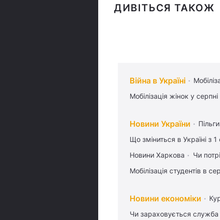
ДИВІТЬСЯ ТАКОЖ
Війна в Україні
Мобіліз
Мобілізація жінок у серпні
Новини України
Пільг
Що зміниться в Україні з 1
Новини Харкова
Чи потр
Мобілізація студентів в се
Новини економіки
Ку
Чи зараховується служба 