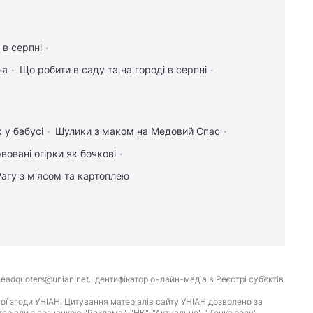
 в серпні
ня
Що робити в саду та на городі в серпні
 у бабусі
Шулики з маком на Медовий Спас
вовані огірки як бочкові
Рагу з м'ясом та картоплею
eadquoters@unian.net. Ідентифікатор онлайн-медіа в Реєстрі суб’єктів
ої згоди УНІАН. Цитування матеріалів сайту УНІАН дозволено за
іали з позначкою "Реклама", "НК", "Актуально", "Точка зору",