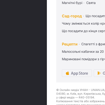
Магнітні бурі
Свята
Сад-город
Що посадити
Чому змінюється колір кро
Що посадити до кінця сер
Рецепти
Спагетті з фр
Малосольні кабачки за 20
Мариновані помідори з гі
© Онлайн-медіа УНІАН - UNIAN.UA, 
04080, м. Київ, вул. Кирилівська, 
у сфері медіа — R40-05194.
Копіювання текстів або зображень,
умови відкритого для пошукових си