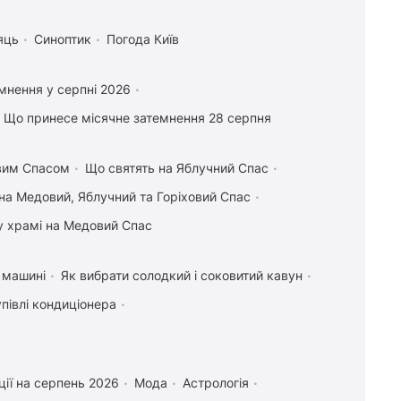
яць
Синоптик
Погода Київ
мнення у серпні 2026
Що принесе місячне затемнення 28 серпня
овим Спасом
Що святять на Яблучний Спас
на Медовий, Яблучний та Горіховий Спас
у храмі на Медовий Спас
у машині
Як вибрати солодкий і соковитий кавун
упівлі кондиціонера
ії на серпень 2026
Мода
Астрологія