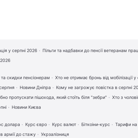
ація у серпні 2026
Пільги та надбавки до пенсії ветеранам прац
 2026
и та скидки пенсіонерам
Хто не отримає бронь від мобілізації у
 серпня
Новини Дніпра
Кому не загрожує повістка в серпні 2
ібно пропускати пішохода, який стоїть біля "зебри"
Хто з чолов
рпні
Новини Києва
рс долара
Курс євро
Курс валют
Біткоіни-курс
Тарифи на
в армії до стажу
Укрзалізниця