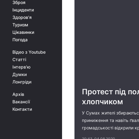
Зброя
Інциденти
Здоров'я
Туризм
Цікавинки
Погода
Відео з Youtube
Статті
Інтерв'ю
Думки
Лонгріди
Протест під по
Архів
хлопчиком
Вакансії
Контакти
У Сумах жителі збираються
приниження та навіть ґвал
громадськості відкрили кр
20:43, 04.08.2020