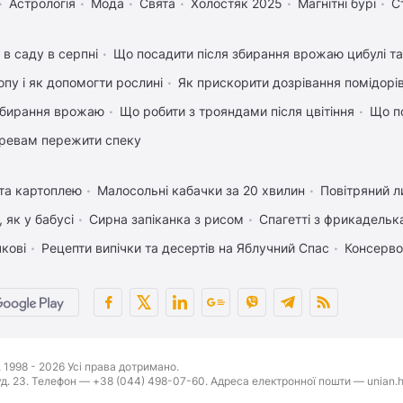
Астрологія
Мода
Свята
Холостяк 2025
Магнітні бурі
С
 в саду в серпні
Що посадити після збирання врожаю цибулі т
пу і як допомогти рослині
Як прискорити дозрівання помідорі
 збирання врожаю
Що робити з трояндами після цвітіння
Що п
ревам пережити спеку
 та картоплею
Малосольні кабачки за 20 хвилин
Повітряний л
 як у бабусі
Сирна запіканка з рисом
Спагетті з фрикадель
чкові
Рецепти випічки та десертів на Яблучний Спас
Консерво
1998 - 2026 Усі права дотримано.
буд. 23. Телефон — +38 (044) 498-07-60. Адреса електронної пошти — unian.h