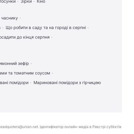
тосунки
Зірки
Кіно
а часнику
в
Що робити в саду та на городі в серпні
осадити до кінця серпня
имонний зефір
ками та томатним соусом
вані помідори
Мариновані помідори з гірчицею
eadquoters@unian.net. Ідентифікатор онлайн-медіа в Реєстрі суб’єктів