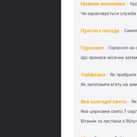
Новини економіки
Ку
Чи зараховується служба 
Прогноз погоди
Синоп
Гороскоп
Гороскоп на 
Що принесе місячне затем
Лайфхаки
Як прибрати 
Як заготовити м'яту на зи
Яке сьогодні свято
Як
Яке церковне свято 7 сер
Вітання та листівки з Ябл