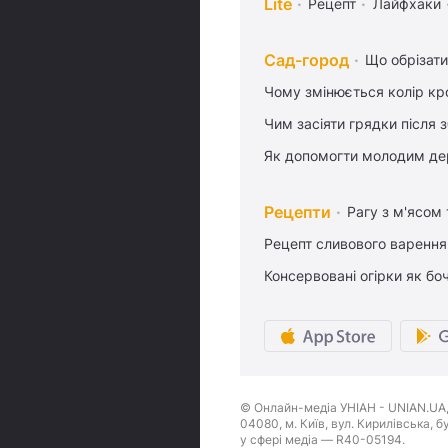
Lite
Рецепт
Лайфхаки
Сад-город
Що обрізати
Чому змінюється колір кро
Чим засіяти грядки після
Як допомогти молодим де
Рецепти
Рагу з м'ясом
Рецепт сливового варення,
Консервовані огірки як бо
© Онлайн-медіа УНІАН - UNIAN.UA, 
04080, м. Київ, вул. Кирилівська, 
у сфері медіа — R40-05194.