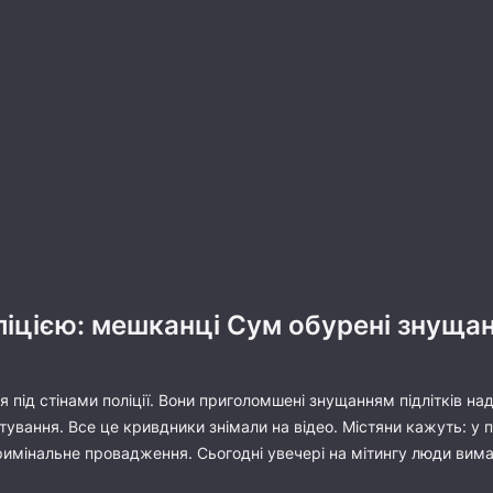
ліцією: мешканці Сум обурені знущан
 під стінами поліції. Вони приголомшені знущанням підлітків н
тування. Все це кривдники знімали на відео. Містяни кажуть: у п
имінальне провадження. Сьогодні увечері на мітингу люди вимага