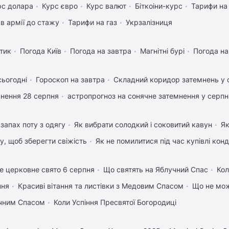
рс долара
Курс євро
Курс валют
Біткоіни-курс
Тарифи на
в армії до стажу
Тарифи на газ
Укрзалізниця
тик
Погода Київ
Погода на завтра
Магнітні бурі
Погода н
сьогодні
Гороскоп на завтра
Складний коридор затемнень у 
нення 28 серпня
астропрогноз на сонячне затемнення у серпн
запах поту з одягу
Як вибрати солодкий і соковитий кавун
Як
му, щоб зберегти свіжість
Як не помилитися під час купівлі кон
е церковне свято 6 серпня
Що святять на Яблучний Спас
Кол
пня
Красиві вітання та листівки з Медовим Спасом
Що не мож
учним Спасом
Коли Успіння Пресвятої Богородиці