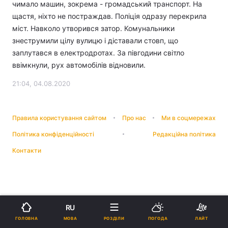
чимало машин, зокрема - громадський транспорт. На
щастя, ніхто не постраждав. Поліція одразу перекрила
міст. Навколо утворився затор. Комунальники
знеструмили цілу вулицю і діставали стовп, що
заплутався в електродротах. За півгодини світло
ввімкнули, рух автомобілів відновили.
21:04, 04.08.2020
Правила користування сайтом
Про нас
Ми в соцмережах
Політика конфіденційності
Редакційна політика
Контакти
RU
МОВА
ГОЛОВНА
РОЗДІЛИ
ПОГОДА
ЛАЙТ