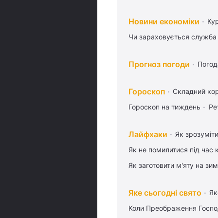
Новини економіки
Ку
Чи зараховується служба 
Прогноз погоди
Погод
Гороскоп
Складний кор
Гороскоп на тиждень
Ре
Лайфхаки
Як зрозуміти
Як не помилитися під час 
Як заготовити м'яту на зи
Яке сьогодні свято
Як
Коли Преображення Госпо