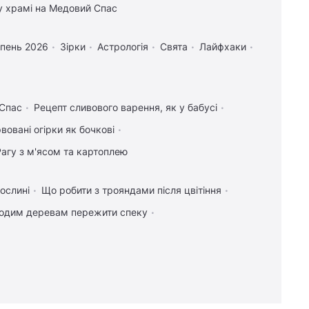
у храмі на Медовий Спас
рпень 2026
Зірки
Астрологія
Свята
Лайфхаки
 Спас
Рецепт сливового варення, як у бабусі
вовані огірки як бочкові
Рагу з м'ясом та картоплею
ослині
Що робити з трояндами після цвітіння
одим деревам пережити спеку