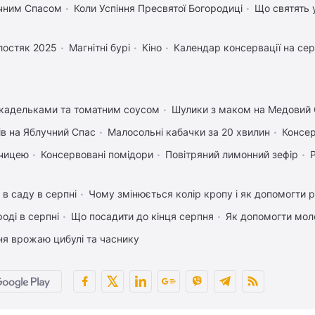
учним Спасом
Коли Успіння Пресвятої Богородиці
Що святять 
лостяк 2025
Магнітні бурі
Кіно
Календар консервації на се
икадельками та томатним соусом
Шулики з маком на Медовий
ів на Яблучний Спас
Малосольні кабачки за 20 хвилин
Консер
рчицею
Консервовані помідори
Повітряний лимонний зефір
 в саду в серпні
Чому змінюється колір кропу і як допомогти р
оді в серпні
Що посадити до кінця серпня
Як допомогти мол
ня врожаю цибулі та часнику