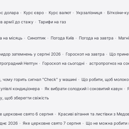
рс долара
Курс євро
Курс валют
Укрзалізниця
Біткоіни-к
в армії до стажу
Тарифи на газ
а на місяць
Синоптик
Погода Київ
Погода на завтра
Магні
идор затемнень у серпні 2026
Гороскоп на завтра
Що прине
троградний Нептун
Гороскоп на сьогодні
астропрогноз на со
, чому горить сигнал "Check" у машині
Що робити, щоб молоко
купівлі кондиціонера
Як вибрати солодкий і соковитий кавун
му, щоб зберегти свіжість
е церковне свято 6 серпня
Красиві вітання та листівки з Мед
днє 2026
Яке церковне свято 7 серпня
Що не можна робити 