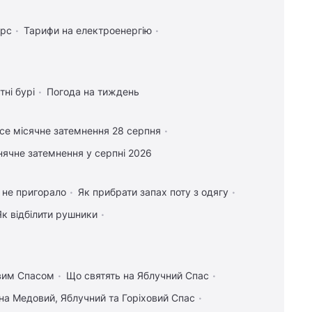
урс
Тарифи на електроенергію
тні бурі
Погода на тиждень
се місячне затемнення 28 серпня
нячне затемнення у серпні 2026
 не пригорало
Як прибрати запах поту з одягу
Як відбілити рушники
овим Спасом
Що святять на Яблучний Спас
на Медовий, Яблучний та Горіховий Спас