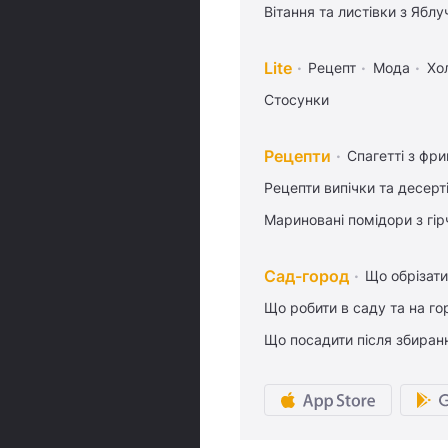
Вітання та листівки з Ябл
Lite
Рецепт
Мода
Хо
Стосунки
Рецепти
Спагетті з фр
Рецепти випічки та десерт
Мариновані помідори з гі
Сад-город
Що обрізати
Що робити в саду та на гор
Що посадити після збиран