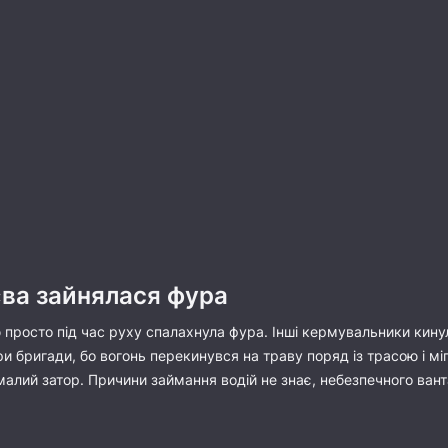
иєва зайнялася фура
ицю просто під час руху спалахнула фура. Інші кермувальники ки
и бригади, бо вогонь перекинувся на траву поряд із трасою і мі
малий затор. Причини займання водій не знає, небезпечного ванта