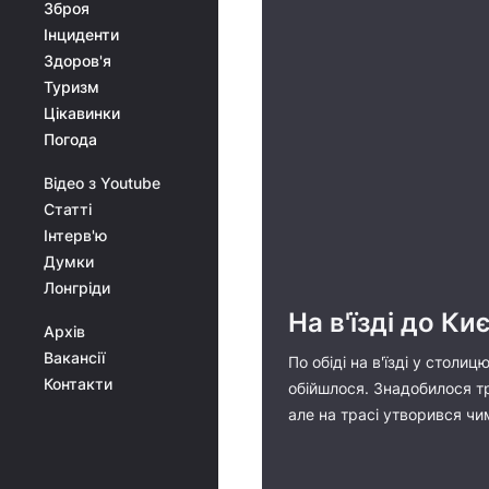
Зброя
Інциденти
Здоров'я
Туризм
Цікавинки
Погода
Відео з Youtube
Статті
Інтерв'ю
Думки
Лонгріди
На в'їзді до К
Архів
Вакансії
По обіді на в'їзді у стол
Контакти
обійшлося. Знадобилося тр
але на трасі утворився чи