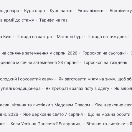
рс долара
Курс євро
Курс валют
Укрзалізниця
Біткоіни-к
в армії до стажу
Тарифи на газ
а Київ
Погода на завтра
Магнітні бурі
Погода на тиждень
 на сонячне затемнення у серпні 2026
Гороскоп на сьогодні
ринесе місячне затемнення 28 серпня
Гороскоп на тиждень
олодкий і соковитий кавун
Як заготовити м'яту на зиму, щоб зб
купівлі кондиціонера
Як прибрати запах поту з одягу
Як відбі
асиві вітання та листівки з Медовим Спасом
Яке церковне свя
днє 2026
Яке церковне свято 7 серпня
Що не можна робити 
пня
Коли Успіння Пресвятої Богородиці
Вітання та листівки з