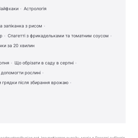
Лайфхаки
Астрологія
а запіканка з рисом
ір
Спагетті з фрикадельками та томатним соусом
чки за 20 хвилин
рпня
Що обрізати в саду в серпні
к допомогти рослині
и грядки після збирання врожаю
eadquoters@unian.net. Ідентифікатор онлайн-медіа в Реєстрі суб’єктів