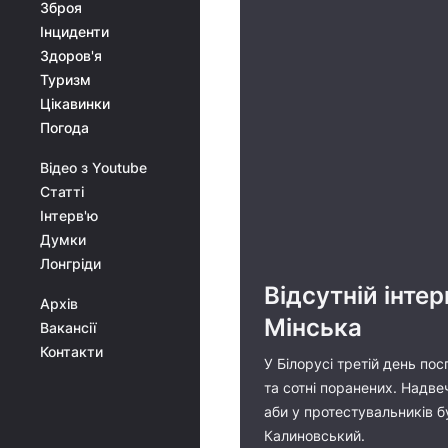
Зброя
Інциденти
Здоров'я
Туризм
Цікавинки
Погода
Відео з Youtube
Статті
Інтерв'ю
Думки
Лонгріди
Відсутній інте
Архів
Мінська
Вакансії
Контакти
У Білорусі третій день пос
та сотні поранених. Надве
аби у протестувальників бу
Калиновський.