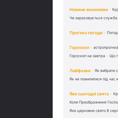
Новини економіки
Ку
Чи зараховується служба 
Прогноз погоди
Погод
Гороскоп
астропрогноз
Гороскоп на завтра
Що п
Лайфхаки
Як вибрати с
Як не помилитися під час 
Яке сьогодні свято
Кр
Коли Преображення Госпо
Яке церковне свято 8 сер