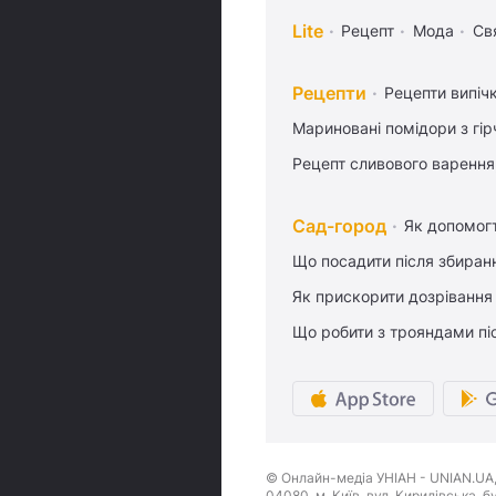
Lite
Рецепт
Мода
Св
Рецепти
Рецепти випіч
Мариновані помідори з гі
Рецепт сливового варення,
Сад-город
Як допомог
Що посадити після збиран
Як прискорити дозрівання
Що робити з трояндами піс
© Онлайн-медіа УНІАН - UNIAN.UA, 
04080, м. Київ, вул. Кирилівська, 