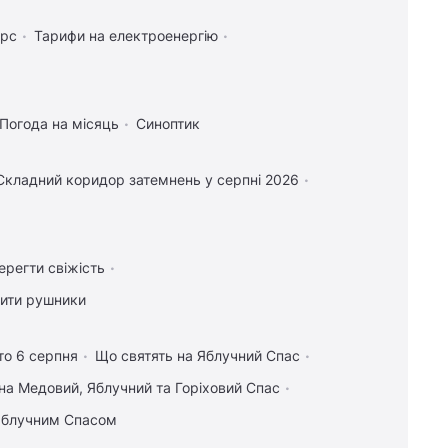
урс
Тарифи на електроенергію
Погода на місяць
Синоптик
Складний коридор затемнень у серпні 2026
ерегти свіжість
лити рушники
то 6 серпня
Що святять на Яблучний Спас
на Медовий, Яблучний та Горіховий Спас
 Яблучним Спасом