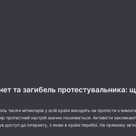
рнет та загибель протестувальника: 
піль тисячі мітингарів у всій країні виходять на протести з вим
чір протестний настрій значно посилюється. Активісти закликають
в доступ до інтернету, з яким в країні перебої. На прямому зв'я