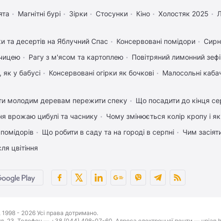
ята
Магнітні бурі
Зірки
Стосунки
Кіно
Холостяк 2025
ки та десертів на Яблучний Спас
Консервовані помідори
Сирн
рчицею
Рагу з м'ясом та картоплею
Повітряний лимонний зеф
 як у бабусі
Консервовані огірки як бочкові
Малосольні каба
ти молодим деревам пережити спеку
Що посадити до кінця се
ня врожаю цибулі та часнику
Чому змінюється колір кропу і я
 помідорів
Що робити в саду та на городі в серпні
Чим засіят
ля цвітіння
1998 - 2026 Усі права дотримано.
буд. 23. Телефон — +38 (044) 498-07-60. Адреса електронної пошти — unian.h