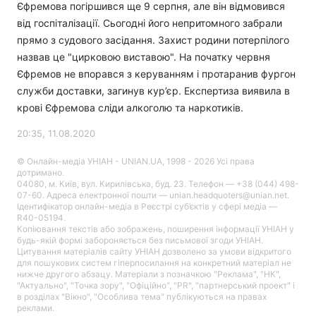
Єфремова погіршився ще 9 серпня, але він відмовився
від госпіталізації. Сьогодні його непритомного забрали
прямо з судового засідання. Захист родини потерпілого
назвав це "цирковою виставою". На початку червня
Єфремов не впорався з керуванням і протаранив фургон
служби доставки, загинув кур’єр. Експертиза виявила в
крові Єфремова сліди алкоголю та наркотиків.
20:35, 11.08.2020
© Онлайн-медіа УНІАН - UNIAN.UA, 1998 - 2026 Усі права
дотримано.
04080, м. Київ, вул. Кирилівська, буд. 23. Телефон — +38 (044) 498-
07-60. Адреса електронної пошти — unian.headquoters@unian.net.
Ідентифікатор онлайн-медіа в Реєстрі суб’єктів у сфері медіа —
R40-05194.
Копіювання текстів або зображень, поширення інформації УНІАН у
будь-якій формі забороняється без письмової згоди УНІАН.
Цитування матеріалів сайту УНІАН дозволено за умови відкритого
для пошукових систем гіперпосилання на конкретний матеріал не
нижче другого абзацу. Матеріали з позначкою "Реклама", "НК",
"Актуально", "Точка зору", "Офіційно", "PR", "партнерський проект" і
в розділах "Вікно", "Особлива тема" публікуються на правах
реклами.