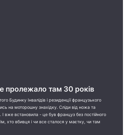
ке пролежало там 30 років
ого Будинку Інвалідів і резиденції французького
лись на моторошну знахідку. Сліди від ножа та
я. І вже встановила - це був француз без постійного
, хто вбивця і чи все сталося у маєтку, чи там