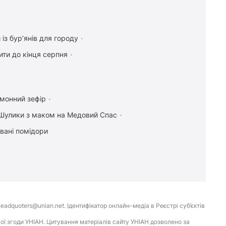
 із бур’янів для городу
ти до кінця серпня
имонний зефір
Шулики з маком на Медовий Спас
вані помідори
eadquoters@unian.net. Ідентифікатор онлайн-медіа в Реєстрі суб’єктів
ої згоди УНІАН. Цитування матеріалів сайту УНІАН дозволено за