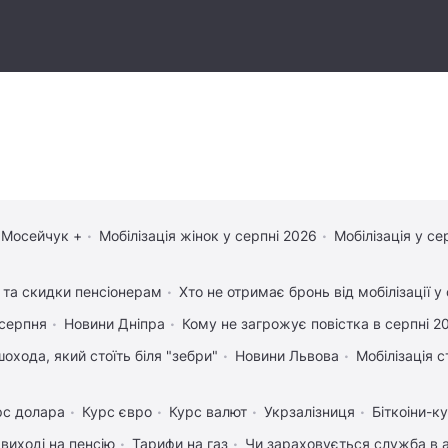
 Мосейчук +
Мобілізація жінок у серпні 2026
Мобілізація у се
и та скидки пенсіонерам
Хто не отримає бронь від мобілізації у
 серпня
Новини Дніпра
Кому не загрожує повістка в серпні 2
охода, який стоїть біля "зебри"
Новини Львова
Мобілізація с
рс долара
Курс євро
Курс валют
Укрзалізниця
Біткоіни-к
 виході на пенсію
Тарифи на газ
Чи зараховується служба в а