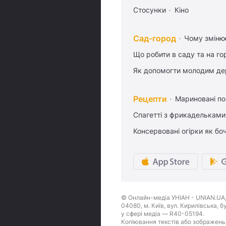
Стосунки
Кіно
Сад-город
Чому змінює
Що робити в саду та на гор
Як допомогти молодим де
Рецепти
Мариновані по
Спагетті з фрикадельками
Консервовані огірки як бо
© Онлайн-медіа УНІАН - UNIAN.UA, 
04080, м. Київ, вул. Кирилівська, 
у сфері медіа — R40-05194.
Копіювання текстів або зображень,