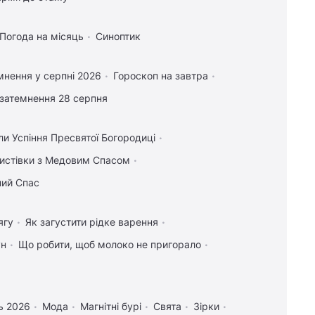
Погода на місяць
Синоптик
мнення у серпні 2026
Гороскоп на завтра
затемнення 28 серпня
ли Успіння Пресвятої Богородиці
 листівки з Медовим Спасом
ний Спас
ягу
Як загустити рідке варення
ун
Що робити, щоб молоко не пригорало
ь 2026
Мода
Магнітні бурі
Свята
Зірки