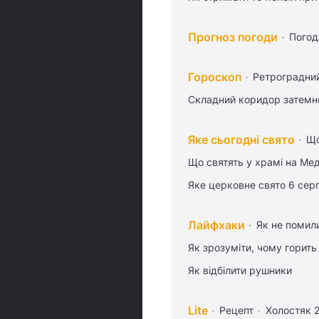
Прогноз погоди
Погод
Гороскоп
Ретроградни
Складний коридор затемне
Яке сьогодні свято
Що
Що святять у храмі на Ме
Яке церковне свято 6 сер
Лайфхаки
Як не помили
Як зрозуміти, чому горить
Як відбілити рушники
Lite
Рецепт
Холостяк 