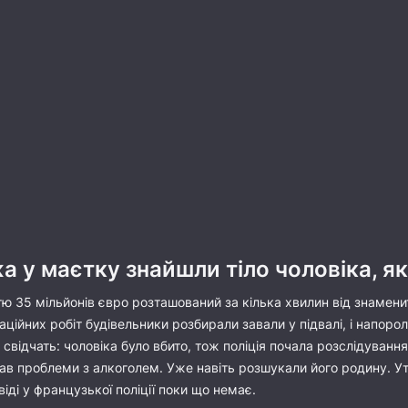
а у маєтку знайшли тіло чоловіка, я
ю 35 мільйонів євро розташований за кілька хвилин від знаменит
аційних робіт будівельники розбирали завали у підвалі, і напоро
 свідчать: чоловіка було вбито, тож поліція почала розслідуванн
в проблеми з алкоголем. Уже навіть розшукали його родину. Утім
віді у французької поліції поки що немає.