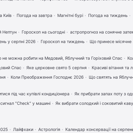
а Київ
Погода на завтра
Магнітні бурі
Погода на тиждень
й Нептун
Гороскоп на сьогодні
астропрогноз на сонячне зате
нь у серпні 2026
Гороскоп на тиждень
Що принесе місячне 
 не можна робити на Медовий, Яблучний та Горіховий Спас
Ко
довий Спас
Яке церковне свято 5 серпня
Красиві вітання та
пня
Коли Преображення Господнє 2026
Що святять на Яблуч
тися під час купівлі кондиціонера
Як прибрати запах поту з од
 сигнал "Check" у машині
Як вибрати солодкий і соковитий кав
2025
Лайфхаки
Астрологія
Календар консервації на серпен