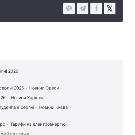
рпні 2026
 серпні 2026
Новини Одеси
026
Новини Харкова
тудентів в серпні
Новини Києва
урс
Тарифи на електроенергію
рмії до стажу