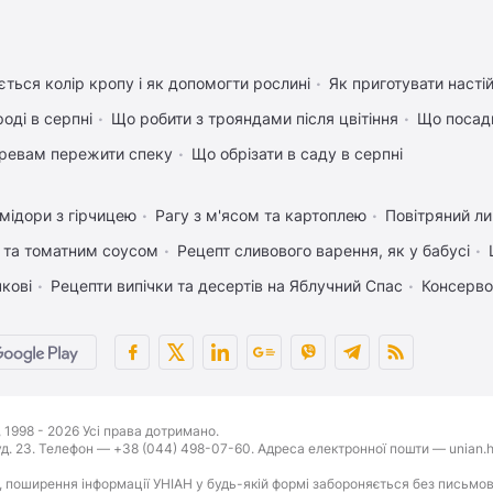
ться колір кропу і як допомогти рослині
Як приготувати настій
оді в серпні
Що робити з трояндами після цвітіння
Що посади
ревам пережити спеку
Що обрізати в саду в серпні
мідори з гірчицею
Рагу з м'ясом та картоплею
Повітряний л
 та томатним соусом
Рецепт сливового варення, як у бабусі
чкові
Рецепти випічки та десертів на Яблучний Спас
Консерво
1998 - 2026 Усі права дотримано.
буд. 23. Телефон — +38 (044) 498-07-60. Адреса електронної пошти — unian.h
 поширення інформації УНІАН у будь-якій формі забороняється без письмов