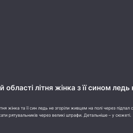
області літня жінка з її сином ледь 
тня жінка та її син ледь не згоріли живцем на полі через підпа
кати рятувальників через великі штрафи. Детальніше – у сюжеті.