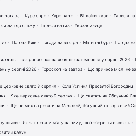
рс долара
Курс євро
Курс валют
Біткоіни-курс
Тарифи на
в армії до стажу
Тарифи на газ
Укрзалізниця
тик
Погода Київ
Погода на завтра
Магнітні бурі
Погода н
 тиждень
астропрогноз на сонячне затемнення у серпні 2026
нь у серпні 2026
Гороскоп на завтра
Що принесе місячне з
е церковне свято 8 серпня
Коли Успіння Пресвятої Богородиці
пня
Яке церковне свято 9 серпня
Що святять на Яблучний Сп
пня
Що не можна робити на Медовий, Яблучний та Горіховий С
 рушники
Як заготовити м'яту на зиму, щоб зберегти свіжість
овитий кавун