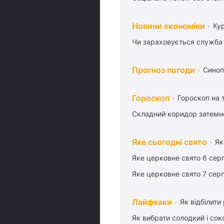
Новини економіки
Ку
Чи зараховується служба 
Прогноз погоди
Синоп
Гороскоп
Гороскоп на
Складний коридор затемне
Яке сьогодні свято
Як
Яке церковне свято 6 сер
Яке церковне свято 7 сер
Лайфхаки
Як відбілити
Як вибрати солодкий і сок