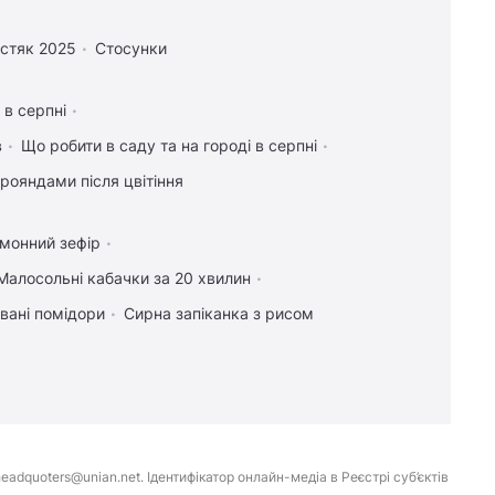
стяк 2025
Стосунки
 в серпні
в
Що робити в саду та на городі в серпні
рояндами після цвітіння
имонний зефір
Малосольні кабачки за 20 хвилин
вані помідори
Сирна запіканка з рисом
eadquoters@unian.net. Ідентифікатор онлайн-медіа в Реєстрі суб’єктів