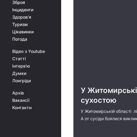
Зброя
Інциденти
Здоров'я
Туризм
Цікавинки
Погода
Відео з Youtube
Статті
Інтерв'ю
Думки
Лонгріди
У Житомирській 
Архів
сухостою
Вакансії
Контакти
У Житомирській області лі
А от сусіди боялися викли