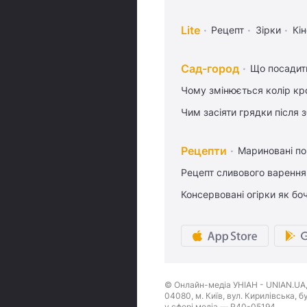
Lite
Рецепт
Зірки
Кін
Сад-город
Що посадити
Чому змінюється колір кро
Чим засіяти грядки після
Рецепти
Мариновані по
Рецепт сливового варення,
Консервовані огірки як бо
© Онлайн-медіа УНІАН - UNIAN.UA, 
04080, м. Київ, вул. Кирилівська, 
у сфері медіа — R40-05194.