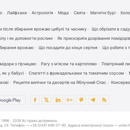
о
Лайфхаки
Астрологія
Мода
Свята
Магнітні бурі
Холо
 після збирання врожаю цибулі та часнику
Що обрізати в саду
пу і як допомогти рослині
Як прискорити дозрівання помідорі
 збирання врожаю
Що посадити до кінця серпня
Що робити з т
мідори з гірчицею
Рагу з м'ясом та картоплею
Повітряний л
 як у бабусі
Спагетті з фрикадельками та томатним соусом
чкові
Рецепти випічки та десертів на Яблучний Спас
Консерво
1998 - 2026 Усі права дотримано.
буд. 23. Телефон — +38 (044) 498-07-60. Адреса електронної пошти — unian.h