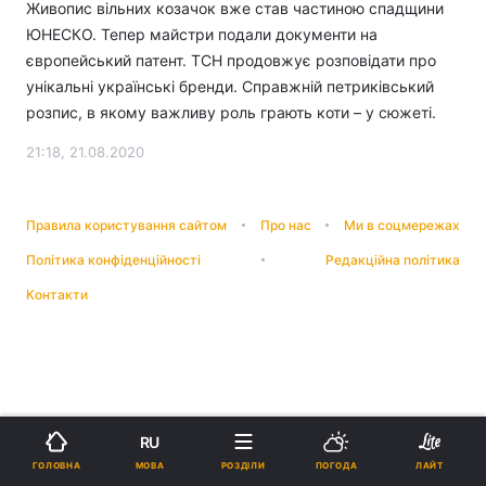
Живопис вільних козачок вже став частиною спадщини
ЮНЕСКО. Тепер майстри подали документи на
європейський патент. ТСН продовжує розповідати про
унікальні українські бренди. Справжній петриківський
розпис, в якому важливу роль грають коти – у сюжеті.
21:18, 21.08.2020
Правила користування сайтом
Про нас
Ми в соцмережах
Політика конфіденційності
Редакційна політика
Контакти
RU
МОВА
ГОЛОВНА
РОЗДІЛИ
ПОГОДА
ЛАЙТ