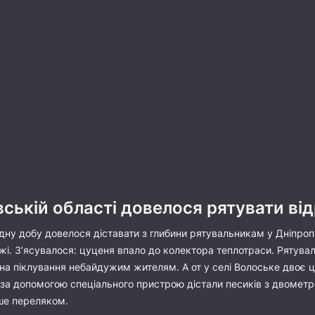
ській області довелося рятувати ві
дну добу довелося діставати з глибини рятувальникам у Дніпроп
і. З’ясувалося: цуценя впало до колектора теплотраси. Рятувал
а піклування небайдужим жителям. А от у селі Волоське двоє цу
 за допомогою спеціального пристрою дістали песиків з двометр
ише переляком.