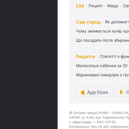
Lite
Рецепт
Мода
Св
Сад-город
Як допомог
Чому змінюється колір кро
Що посадити після збиран
Рецепти
Спагетті з фр
Малосольні кабачки за 20
Мариновані помідори з гі
© Онлайн-медіа УНІАН - UNIAN.UA, 
04080, м. Київ, вул. Кирилівська, 
у сфері медіа — R40-05194.
Копіювання текстів або зображень,