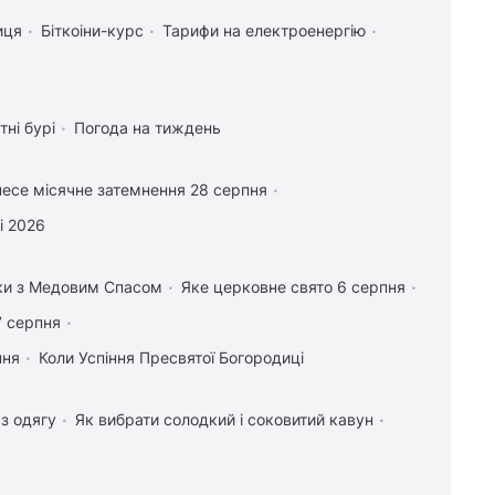
иця
Біткоіни-курс
Тарифи на електроенергію
тні бурі
Погода на тиждень
есе місячне затемнення 28 серпня
і 2026
вки з Медовим Спасом
Яке церковне свято 6 серпня
7 серпня
пня
Коли Успіння Пресвятої Богородиці
 з одягу
Як вибрати солодкий і соковитий кавун