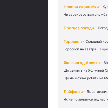
Новини економіки
Ку
Чи зараховується служба 
Прогноз погоди
Погод
Гороскоп
Складний кор
Гороскоп на завтра
Горо
Яке сьогодні свято
Ві
Що святять на Яблучний С
Що не можна робити на Ме
Лайфхаки
Як заготовит
Як не помилитися під час 