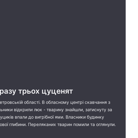
дразу трьох цуценят
етровській області. В обласному центрі скавчання з
ьники відкрили люк - тварину знайшли, затиснуту за
циків впали до вигрібної ями. Власники будинку
ової глибини. Переляканих тварин помили та оглянули.