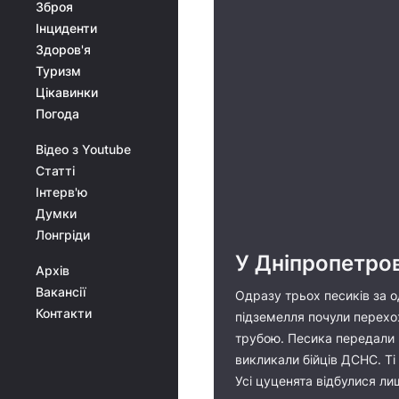
Зброя
Інциденти
Здоров'я
Туризм
Цікавинки
Погода
Відео з Youtube
Статті
Інтерв'ю
Думки
Лонгріди
У Дніпропетров
Архів
Вакансії
Одразу трьох песиків за о
Контакти
підземелля почули перехож
трубою. Песика передали н
викликали бійців ДСНС. Ті
Усі цуценята відбулися л