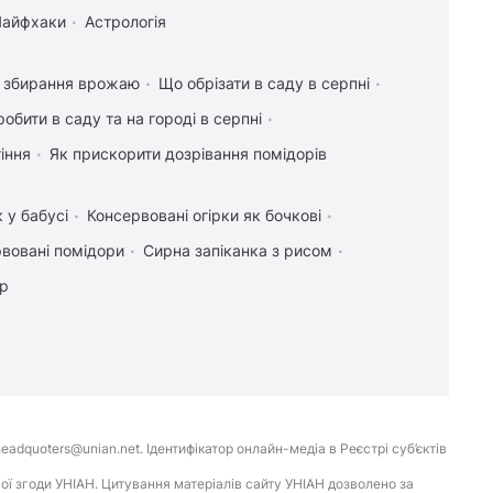
Лайфхаки
Астрологія
я збирання врожаю
Що обрізати в саду в серпні
обити в саду та на городі в серпні
іння
Як прискорити дозрівання помідорів
 у бабусі
Консервовані огірки як бочкові
вовані помідори
Сирна запіканка з рисом
ір
eadquoters@unian.net. Ідентифікатор онлайн-медіа в Реєстрі суб’єктів
ої згоди УНІАН. Цитування матеріалів сайту УНІАН дозволено за