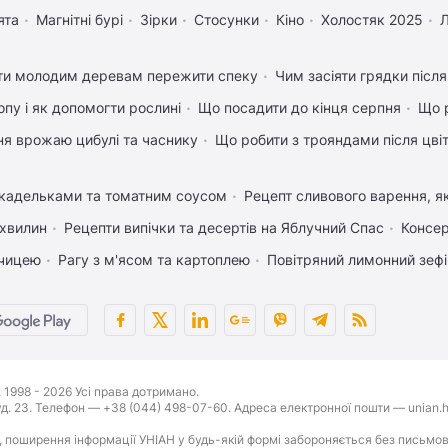
ята
Магнітні бурі
Зірки
Стосунки
Кіно
Холостяк 2025
ти молодим деревам пережити спеку
Чим засіяти грядки післ
пу і як допомогти рослині
Що посадити до кінця серпня
Що р
ня врожаю цибулі та часнику
Що робити з трояндами після цвіт
икадельками та томатним соусом
Рецепт сливового варення, як
 хвилин
Рецепти випічки та десертів на Яблучний Спас
Консер
рчицею
Рагу з м'ясом та картоплею
Повітряний лимонний зеф
1998 - 2026 Усі права дотримано.
буд. 23. Телефон — +38 (044) 498-07-60. Адреса електронної пошти — unian.h
 поширення інформації УНІАН у будь-якій формі забороняється без письмов