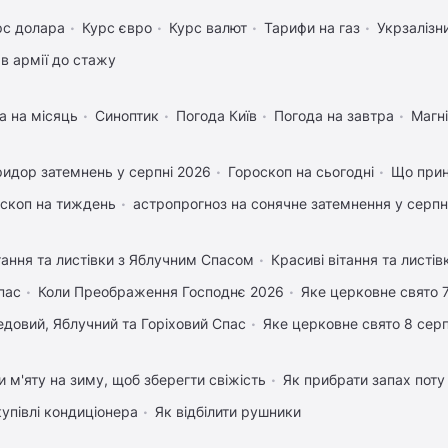
рс долара
Курс євро
Курс валют
Тарифи на газ
Укрзалізн
в армії до стажу
а на місяць
Синоптик
Погода Київ
Погода на завтра
Магні
идор затемнень у серпні 2026
Гороскоп на сьогодні
Що прин
скоп на тиждень
астропрогноз на сонячне затемнення у серпн
тання та листівки з Яблучним Спасом
Красиві вітання та листі
пас
Коли Преображення Господнє 2026
Яке церковне свято 
довий, Яблучний та Горіховий Спас
Яке церковне свято 8 сер
и м'яту на зиму, щоб зберегти свіжість
Як прибрати запах поту
купівлі кондиціонера
Як відбілити рушники