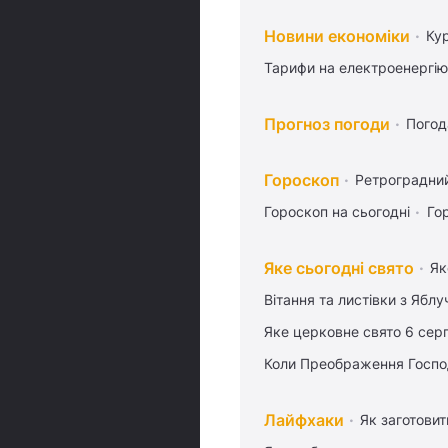
Новини економіки
Ку
Тарифи на електроенергію
Прогноз погоди
Погод
Гороскоп
Ретроградни
Гороскоп на сьогодні
Го
Яке сьогодні свято
Як
Вітання та листівки з Ябл
Яке церковне свято 6 сер
Коли Преображення Госпо
Лайфхаки
Як заготовит