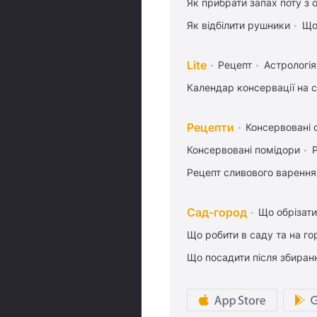
Як прибрати запах поту з 
Як відбілити рушники
Що
Lite
Рецепт
Астрологія
Календар консервації на 
Рецепти
Консервовані о
Консервовані помідори
Рецепт сливового варення,
Сад-город
Що обрізати
Що робити в саду та на гор
Що посадити після збиран