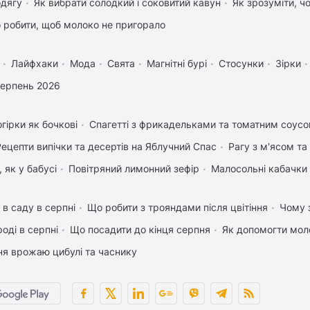
одягу
Як вибрати солодкий і соковитий кавун
Як зрозуміти, ч
 робити, щоб молоко не пригорало
Лайфхаки
Мода
Свята
Магнітні бурі
Стосунки
Зірки
серпень 2026
гірки як бочкові
Спагетті з фрикадельками та томатним соус
Рецепти випічки та десертів на Яблучний Спас
Рагу з м'ясом т
 як у бабусі
Повітряний лимонний зефір
Малосольні кабачки 
 в саду в серпні
Що робити з трояндами після цвітіння
Чому з
оді в серпні
Що посадити до кінця серпня
Як допомогти мол
ня врожаю цибулі та часнику