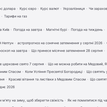
рс долара
Курс євро
Курс валют
Укрзалізниця
Чи зарахов
Тарифи на газ
а Київ
Погода на завтра
Магнітні бурі
Погода на тиждень
й Нептун
астропрогноз на сонячне затемнення у серпні 2026
роскоп на завтра
Що принесе місячне затемнення 28 серпня
е церковне свято 7 серпня
Що не можна робити на Медовий, Я
учним Спасом
Коли Успіння Пресвятої Богородиці
Що святять 
пня
Красиві вітання та листівки з Медовим Спасом
Що святят
днє 2026
и м'яту на зиму, щоб зберегти свіжість
Як не помилитися під ча