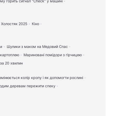
ому горить сигнал "Check" у машині
Холостяк 2025
Кіно
ом
Шулики з маком на Медовий Спас
а картоплею
Мариновані помідори з гірчицею
за 20 хвилин
мінюється колір кропу і як допомогти рослині
одим деревам пережити спеку