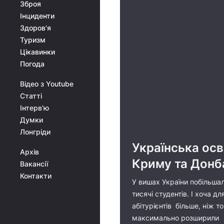
Зброя
Інциденти
Здоров'я
Туризм
Цікавинки
Погода
Відео з Youtube
Статті
Інтерв'ю
Думки
Лонгріди
Українська осв
Архів
Криму та Донб
Вакансії
Контакти
У вишах України побільша
тисячі студентів. І хоча 
абітурієнтів більше, ніж т
максимально розширили 