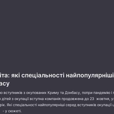
іта: які спеціальності найпопулярніш
асу
ло вступників з окупованих Криму та Донбасу, попри пандемію і
для дітей з окупації вступна компанія продовжена до 23 жовтня, 
орік. Які спеціальності найпопулярніші серед вступників окупації
- у сюжеті.