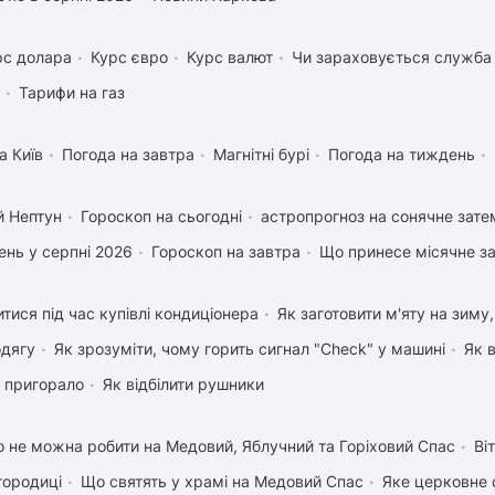
рс долара
Курс євро
Курс валют
Чи зараховується служба 
Тарифи на газ
а Київ
Погода на завтра
Магнітні бурі
Погода на тиждень
й Нептун
Гороскоп на сьогодні
астропрогноз на сонячне зате
нь у серпні 2026
Гороскоп на завтра
Що принесе місячне з
тися під час купівлі кондиціонера
Як заготовити м'яту на зиму
одягу
Як зрозуміти, чому горить сигнал "Check" у машині
Як 
 пригорало
Як відбілити рушники
 не можна робити на Медовий, Яблучний та Горіховий Спас
Ві
городиці
Що святять у храмі на Медовий Спас
Яке церковне 