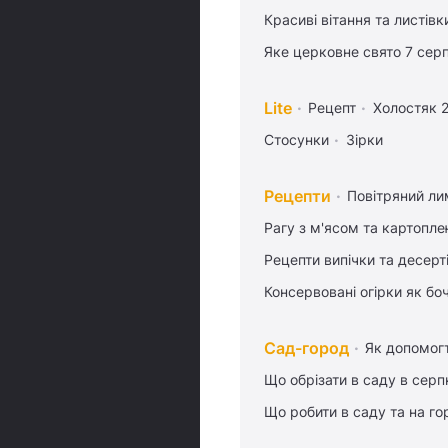
Красиві вітання та листі
Яке церковне свято 7 сер
Lite
Рецепт
Холостяк 
Стосунки
Зірки
Рецепти
Повітряний ли
Рагу з м'ясом та картопл
Рецепти випічки та десерт
Консервовані огірки як бо
Сад-город
Як допомог
Що обрізати в саду в серп
Що робити в саду та на гор