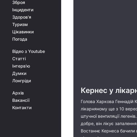
Зброя
Інциденти
Здоров'я
Туризм
Цікавинки
Погода
Відео з Youtube
Статті
Інтерв'ю
Думки
Лонгріди
Кернес у лікар
Архів
Вакансії
Голова Харкова Геннадій К
Контакти
лікарняному ще з 10 верес
штучної вентиляції легені
добре, він лікує запаленн
Востаннє Кернеса бачили щ