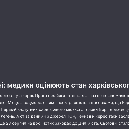
ні: медики оцінюють стан харківсько
ернес - у лікарні. Проте про його стан та діагноз не повідомляю
ня. Місцеві соцмережі тим часом рясніють заголовками, що Керне
в. Перший заступник харківського міського голови Ігор Терехов 
я легень. А от за даними з джерел ТСН, Геннадій Керес таки зас
е 23 серпня на врочистих заходах до Дня міста. Сьогодні стал