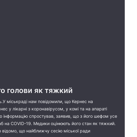
го голови як тяжкий
ть.У міськраді нам повідомили, що Кернес на
с у лікарні з коронавірусом, у комі та на апараті
цю інформацію спростував, заявив, що з його шефом усе
лаб на COVID-19. Медики оцінюють його стан як тяжкий.
о відомо, що найближчу сесію міської ради