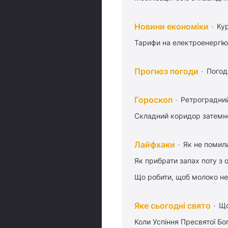
Новини економіки
Ку
Тарифи на електроенергію
Прогноз погоди
Погод
Гороскоп
Ретроградни
Складний коридор затемне
Лайфхаки
Як не помили
Як прибрати запах поту з 
Що робити, щоб молоко не
Яке сьогодні свято
Що
Коли Успіння Пресвятої Бо