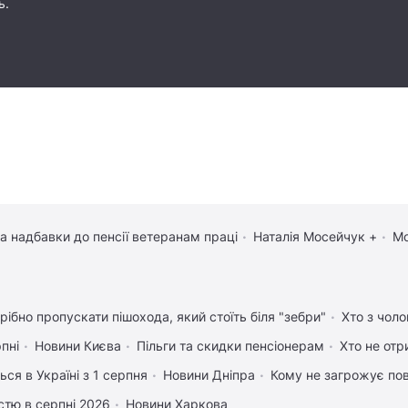
ь.
та надбавки до пенсії ветеранам праці
Наталія Мосейчук +
Мо
рібно пропускати пішохода, який стоїть біля "зебри"
Хто з чоло
рпні
Новини Києва
Пільги та скидки пенсіонерам
Хто не отр
ься в Україні з 1 серпня
Новини Дніпра
Кому не загрожує пов
істю в серпні 2026
Новини Харкова