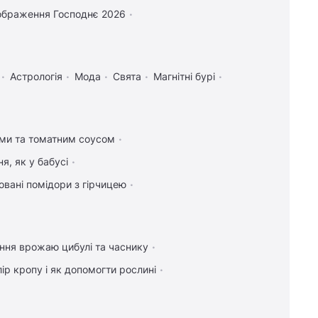
ображення Господнє 2026
Астрологія
Мода
Свята
Магнітні бурі
ами та томатним соусом
я, як у бабусі
вані помідори з гірчицею
ння врожаю цибулі та часнику
ір кропу і як допомогти рослині