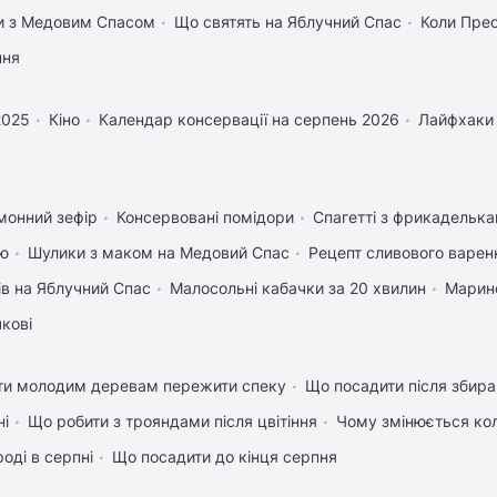
вки з Медовим Спасом
Що святять на Яблучний Спас
Коли Пре
пня
2025
Кіно
Календар консервації на серпень 2026
Лайфхаки
монний зефір
Консервовані помідори
Спагетті з фрикадельк
ею
Шулики з маком на Медовий Спас
Рецепт сливового варенн
ів на Яблучний Спас
Малосольні кабачки за 20 хвилин
Марино
чкові
ти молодим деревам пережити спеку
Що посадити після збира
ні
Що робити з трояндами після цвітіння
Чому змінюється кол
оді в серпні
Що посадити до кінця серпня