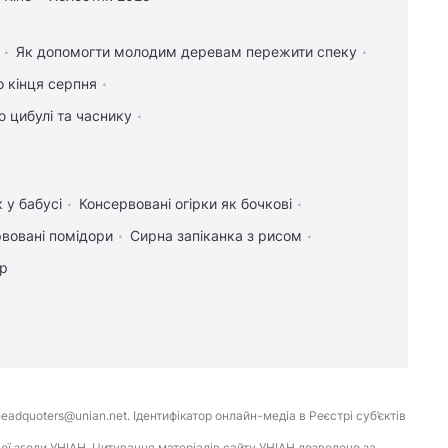
Як допомогти молодим деревам пережити спеку
 кінця серпня
 цибулі та часнику
 у бабусі
Консервовані огірки як бочкові
вовані помідори
Сирна запіканка з рисом
ір
eadquoters@unian.net. Ідентифікатор онлайн-медіа в Реєстрі суб’єктів
ої згоди УНІАН. Цитування матеріалів сайту УНІАН дозволено за