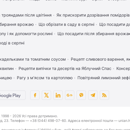
 трояндами після цвітіння
Як прискорити дозрівання помідорів
 збирання врожаю
Що обрізати в саду в серпні
Що посадити до
пу і як допомогти рослині
Що посадити після збирання врожаю
оді в серпні
икадельками та томатним соусом
Рецепт сливового варення, як
 хвилин
Рецепти випічки та десертів на Яблучний Спас
Консер
рчицею
Рагу з м'ясом та картоплею
Повітряний лимонний зеф
1998 - 2026 Усі права дотримано.
буд. 23. Телефон — +38 (044) 498-07-60. Адреса електронної пошти — unian.h
 поширення інформації УНІАН у будь-якій формі забороняється без письмов