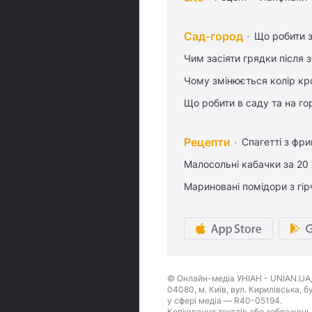
Сад-город
Що робити з
Чим засіяти грядки після
Чому змінюється колір кро
Що робити в саду та на гор
Рецепти
Спагетті з фр
Малосольні кабачки за 20
Мариновані помідори з гі
© Онлайн-медіа УНІАН - UNIAN.UA, 
04080, м. Київ, вул. Кирилівська, 
у сфері медіа — R40-05194.
Копіювання текстів або зображень,