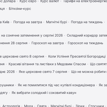
рс долара
Курс євро
Курс валют
Тарифи на електроенергію
иця
Біткоіни-курс
а Київ
Погода на завтра
Магнітні бурі
Погода на тиждень
 на сонячне затемнення у серпні 2026
Складний коридор затем
нення 28 серпня
Гороскоп на завтра
Гороскоп на тиждень
е церковне свято 8 серпня
Коли Успіння Пресвятої Богородиці
пня
Красиві вітання та листівки з Медовим Спасом
Що святят
днє 2026
Яке церковне свято 7 серпня
Що не можна робити 
 рушники
Як не помилитися під час купівлі кондиціонера
Як з
одягу
Як вибрати солодкий і соковитий кавун
Астрологія
Мода
Свята
Магнітні бурі
Зірки
Стосунки