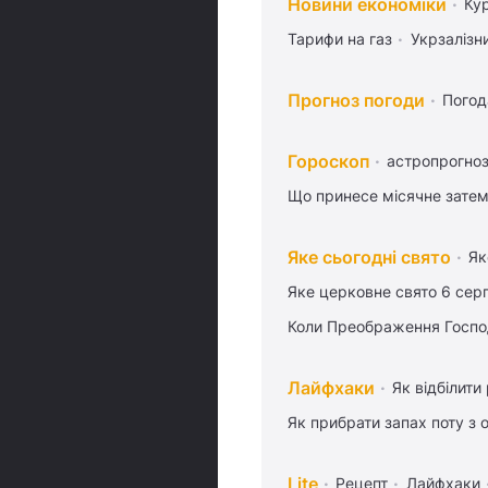
Новини економіки
Ку
Тарифи на газ
Укрзалізн
Прогноз погоди
Погод
Гороскоп
астропрогноз
Що принесе місячне затем
Яке сьогодні свято
Як
Яке церковне свято 6 сер
Коли Преображення Госпо
Лайфхаки
Як відбілити
Як прибрати запах поту з 
Lite
Рецепт
Лайфхаки